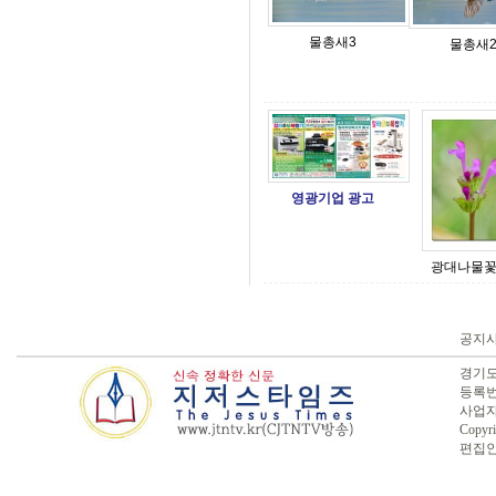
물총새3
물총새
영광기업 광고
광대나물
공지
경기도 
등록번호
사업자번
Copyri
편집인 :