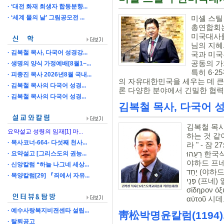
‘대전 화재 희생자 합동분향...
‘세계 물의 날’ 그림공모전 ...
미셸 스틸
총연합회는
미국대사를
님의 지혜
김복철 목사, 다국어 성경강...
국과 미국
공동의 가
생명의 양식 가정예배[8월1~...
특히 6·
피종진 목사 2026년8월 국내...
의 자유대한민국을 세우는 데 큰
김복철 목사의 다국어 성경...
론 다양한 분야에서 긴밀한 협력을
김복철 목사의 다국어 성경...
김복철 목사, 다국어 성
김복철 목사
요약설교 성령의 임재[1] 마...
하는 것 같
목사코너-664- 다섯째 천사...
라 " - 잠 27:17. 히브리어 חַד פְּנֵי
רֵעֵהוּ 한국식 원어발음 바르젤 베바르젤 야하드 베이이쉬
요약설고 [그리스도의 권능...
야하드 프네 레에후. בַּרְזֶל (바르
신앙칼럼 “하늘 나그네 세상...
יָחַד (야하드) 날카롭게 하다, 함께 하다 אִישׁ (이쉬) 사람
목양칼럼[29] 『죄에서 자유...
פְּנֵי (프네) 얼굴 רֵעֵהוּ (레에후) 그의 친구 헬라어 σίδηρος
σίδηρον ὀξ
αὐτοῦ 시데
예수사랑복지비젼센타 설립...
靑松박명윤칼럼(1194)
탈퇴공고