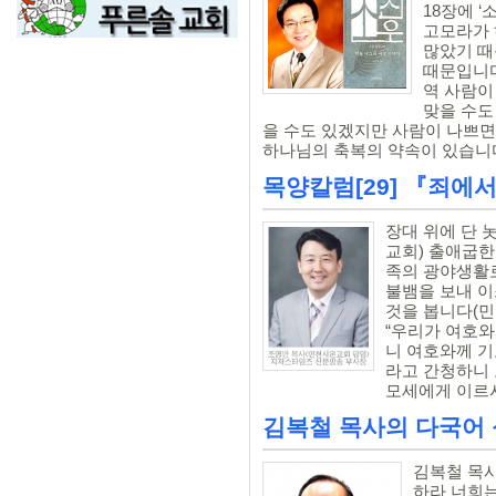
18장에 
고모라가 
많았기 때
때문입니다
역 사람이
맞을 수도
을 수도 있겠지만 사람이 나쁘면
하나님의 축복의 약속이 있습니다. 
목양칼럼[29] 『죄에
장대 위에 단 
교회) 출애굽한
족의 광야생활
불뱀을 보내 이
것을 봅니다(민 
“우리가 여호
니 여호와께 기
라고 간청하니
모세에게 이르시
김복철 목사의 다국어 
김복철 목사
하라 너희는