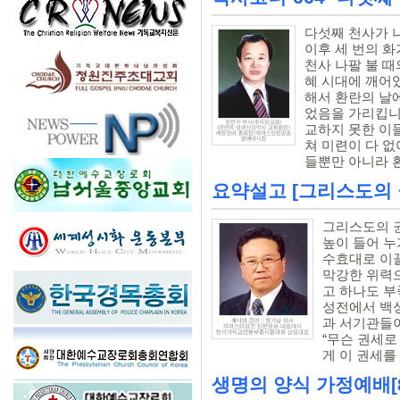
다섯째 천사가 나
이후 세 번의 화
천사 나팔 불 때
혜 시대에 깨어
해서 환란의 날
었음을 가리킵니
교하지 못한 이
쳐 미련이 다 없
들뿐만 아니라 환
요약설고 [그리스도의 
그리스도의 권
높이 들어 
수효대로 이끌
막강한 위력으
고 하나도 부
성전에서 백
과 서기관들이
“무슨 권세로
게 이 권세를 
생명의 양식 가정예배[8