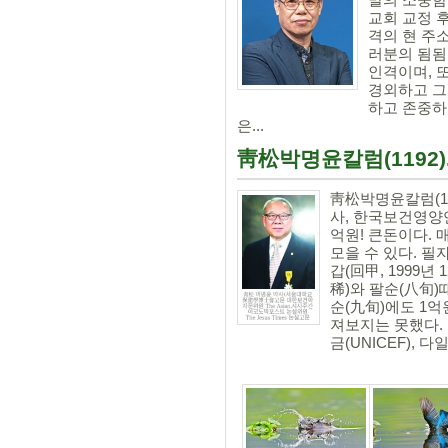
교회 교정 후원
격의 현 주
러분의 됨됨
인격이며, 
경외하고 그
하고 존중하
은...
靑松박명윤칼럼(1192).
靑松박명윤칼럼(11
사, 한국보건영양연구
억원! 큰돈이다. 
모을 수 있다. 필
갑(回甲, 1999년
稀)와 팔순(八旬)때
순(九旬)에도 1억
져보지는 못했다.
금(UNICEF), 다일