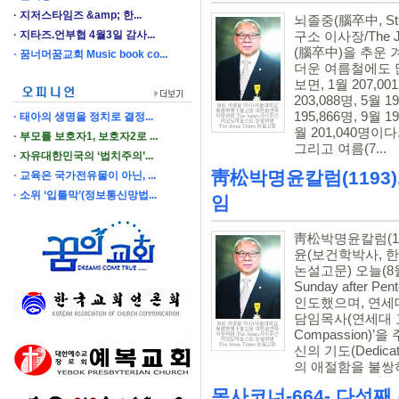
지저스타임즈 &amp; 한...
뇌졸중(腦卒中, S
지타즈.언부협 4월3일 감사...
구소 이사장/The 
(腦卒中)을 추운
꿈너머꿈교회 Music book co...
더운 여름철에도 많
보면, 1월 207,001
203,088명, 5월 1
195,866명, 9월 19
태아의 생명을 정치로 결정...
월 201,040명이
부모를 보호자1, 보호자2로 ...
그리고 여름(7...
자유대한민국의 ‘법치주의’...
靑松박명윤칼럼(1193)
교육은 국가전유물이 아닌, ...
소위 ‘입틀막’(정보통신망법...
임
靑松박명윤칼럼(11
윤(보건학박사, 한국
논설고문) 오늘(8월
Sunday after
인도했으며, 연세대학교
담임목사(연세대 교목
Compassion)’
신의 기도(Dedica
의 애절함을 불쌍히
목사코너-664- 다섯째