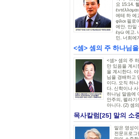
요 15:14. 헬
ἐντέλλο
에테 하 에
φίλοι 필로
에안. 만일 
ἐγὼ 에고. 
<셈> 셈의 주 하나님을
<셈> 셈의 주 
만 있음을 계시한
을 계시한다. 야
님을 경배하고 
이다. 오직 하
다. 신학이나 
하나님 말씀에 
안주의, 펠라기
아니다. (2) 셈의
목사칼럼[25] 말의 소
말은 영성이
전문프로그램
말의 소중함 