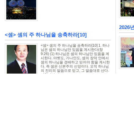
2026
<셈> 셈의 주 하나님을 송축하라[10]
<셈> 셈의 주 하나님을 송축하라[10] 1. 하나
님은 셈의 하나님만 있음을 계시한다(창
9:26) (1) 하나님은 셈의 하나님만 있음을 계
시한다. 야벳도, 가나안도, 셈의 장막 안에서
셈의 하나님을 경배하고 믿어야 함을 계시한
다. 즉 셈은 신본주의 신앙이다. 오직 하나님
의 진리의 말씀으로 믿고, 그 말씀대로 산다.
신학이나 사...
장막 안에서 술 취한 노아와 셈, 함, 야벳 ...
장막 안에서 술 취한 노아와 셈, 함, 야벳 계시
[9] 1. 노아가 농부가 되어 포도원을 만들다
(창9:20) (1) 포도원은 교회를 상징하며, 참
포도나무는 예수 그리스도를 상징한다(요
15:1). 노아가 농부가 되어 포도나무를 심고
포도원을 만들었다는 것은 예수 그리스도를
증거하며, 하나님 말씀인 복음과 진리를 심는
것은 증거...