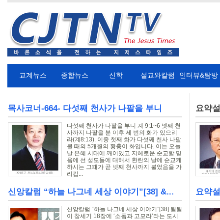
교계뉴스
종합뉴스
신학
설교와칼럼
인터뷰&탐방
목사코너-664- 다섯째 천사가 나팔을 부니
요약설교
다섯째 천사가 나팔을 부니 계 9:1~6 넷째 천
사까지 나팔을 분 이후 세 번의 화가 있으리
라(계8:13). 이중 첫째 화가 다섯째 천사 나팔
불 때의 5개월의 황충이 화입니다. 이는 오늘
날 은혜 시대에 깨어있고 지헤로운 순교할 믿
음에 선 성도들에 대해서 환란의 날에 순교케
하시는 그때가 곧 넷째 천사까지 불었음을 가
리킵...
신앙칼럼 “하늘 나그네 세상 이야기”[38] &...
요약설
신앙칼럼 “하늘 나그네 세상 이야기”[38] 됨됨
이 창세기 18장에 ‘소돔과 고모라’라는 도시