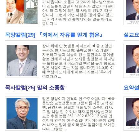
가 나옵니다. 소돔과 고모라가 하나님으로부
터 진노를 받았던 이유는 죄가 많았기 때문이
아니라 그 땅에 의인 열 사람이 없었기 때문
입니다. 그런데 어던 사람은 ‘땅이 좋지 않고
그 지역 사람이 안 좋아서’라는 말을 하기도
합니다....
목양칼럼[29] 『죄에서 자유를 얻게 함은』
설교요
장대 위에 단 놋뱀을 바라보라 ◀ 글 조영만
목사(인천 시온교회) 출애굽한 이스라엘이
지루하고 물과 식물이 없는 불만족의 광야생
활로 인해 하나님과 모세를 원망할 때 하나님
은 불뱀을 보내 이스라엘 백성을 물게 함으로
많은 사람이 죽는 것을 봅니다(민 21:5,6). 이
때 백성이 모세에게 이르러 가로되 “우리가
여호와와 ...
목사칼럼[25] 말의 소중함
요약설
말은 영성이자 인격의 현 주주소입니다! ◀극
동방송 교정전문프로그램 아름다운 고백 진
행, 품안사랑 선교회 대표 말의 소중함 강사,
그 말 책임 질 수 있나 저자 품안사랑선교회
교정 후원 농협 351-1392-6292-13 말은 영
성이자 인격의 현 주소입니다. 여러분의 입에
서 나오는 말이 곧 여러분의 됨됨이를 보여줍
니다. 그렇습...