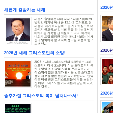
2026
새롭게 출발하는 새해
새롭게 출발하는 새해 지저스타임즈(cjtn tv)
발행인 정기남 목사 롬 12:1~2 ‘그러므로 형
제들아, 내가 하나님의 모든 자비하심으로 너
희에게 권고하노니, 너희 몸을 하나님께서 기
뻐하시는 거룩한 산 제물로 드리라. 이것이
너희가 드릴 합당한 예배니라. 2 너희는 이 세
상과 일치하지 말고 너희 생각을 새롭게 함으
로써 변...
2026
2026년 새해 그리스도인의 소망!
2026년 새해 그리스도인의 소망! 예수 그리
스도께서 다시 오십니다. 이는 초대교회의 복
된 소망이요, 신앙의 지배적 주제였습니다.
이 소망이 많은 오해와 핍박을 받은 초대교회
들이 위로를 받는 원천이 되어왔습니다. 만약
이른 비를 받은 그리스도인들이 부활 승천하
신 예수 그리스도를 기다리는데 갈급해 있었
다면 같은 ...
2026
중추가절 그리스도의 복이 넘쳐나소서!