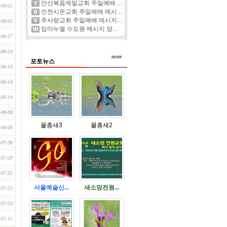
안산복음제일교회 주일예배 ...
-09-01
인천시온교회 주일예배 메시...
주사랑교회 주일예배 메시지...
-09-01
임마누엘 수도원 메시지 양...
-08-27
-08-20
more
포토뉴스
-08-19
-08-14
-08-14
-08-08
물총새3
물총새2
-08-08
-07-30
-07-29
-07-25
서울예술신...
새소망전원...
-07-23
-07-23
-07-15