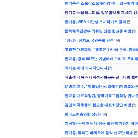
한기총-킹스보이스오페라컴퍼니, 업무협약 
한기총-소울러브피플, 업무협약 맺고 세계 선
한기총, WEA 이단성 조사하기로 결의
문화체육관광부 최휘영 장관 한교총 예방
“섬김의 정치로 국민통합 당부”
고경환 대표회장, “광복은 하나님 은혜, 민족을
한교총, 광복 80주년 기념예배 드리고 ‘우리의
역사는 미래의 시작입니다
저출생 극복과 세계성시화운동 전국대회 협력
문병호 교수, “제칠일[안식일예수]재림교와
한교총 대표회장단, 중국기독교협회장 만나 
김민석 국무총리 한교총 대표회장단 예방
한국교회총연합 성명서
기공협<무제한 낙태 허용 법안 폐기하기 바란
한기총, 필리핀 바세코에 음악 선교단 파송