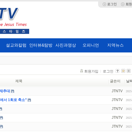
설교와칼럼
인터뷰&탐방
사진과영상
오피니언
지역뉴스
회원가입
로그인
제목
글쓴이
날
 재추대
JTNTV
2025
에서 1회로 축소”
JTNTV
2025
JTNTV
2025
JTNTV
2025
JTNTV
2025