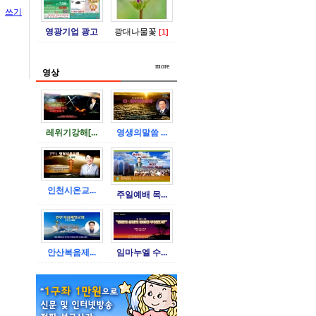
쓰기
영광기업 광고
광대나물꽃
[1]
more
영상
레위기강해[...
영생의말씀 ...
인천시온교...
주일예배 목...
안산복음제...
임마누엘 수...