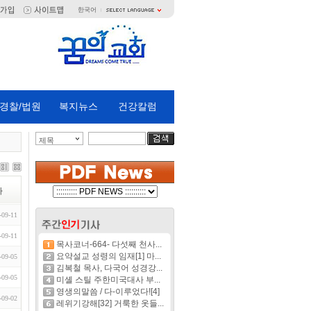
한국어
경찰/법원
복지뉴스
건강칼럼
제목
짜
-09-11
-09-11
목사코너-664- 다섯째 천사...
요약설교 성령의 임재[1] 마...
-09-05
김복철 목사, 다국어 성경강...
-09-05
미셸 스틸 주한미국대사 부...
영생의말씀 / 다-이루었다![4]
-09-02
레위기강해[32] 거룩한 옷들...