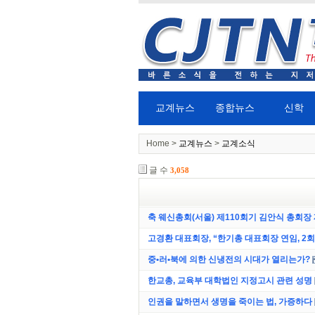
교계뉴스
종합뉴스
신학
Home >
교계뉴스
>
교계소식
글 수
3,058
축 웨신총회(서울) 제110회기 김안식 총회장
고경환 대표회장, “한기총 대표회장 연임, 2회
중•러•북에 의한 신냉전의 시대가 열리는가?
한교총, 교육부 대학법인 지정고시 관련 성명
인권을 말하면서 생명을 죽이는 법, 가증하다