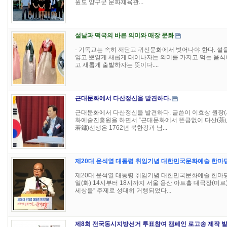
원도 양구군 문화체육관...
설날과 떡국의 바른 의미와 매장 문화
- 기독교는 속히 깨닫고 귀신문화에서 벗어나야 한다. 설을
얗고 뽀얗게 새롭게 태어나자는 의미를 가지고 먹는 음식
고 새롭게 출발하자는 뜻이다....
근대문화에서 다산정신을 발견하다.
근대문화에서 다산정신을 발견하다. 글쓴이 이효상 원장(시
화예술진흥원을 하면서 “근대문화에서 뜬금없이 다산(茶山
若鏞)선생은 1762년 북한강과 남...
제20대 윤석열 대통령 취임기념 대한민국문화예술 한마
제20대 윤석열 대통령 취임기념 대한민국문화예술 한마당 
일(화) 14시부터 18시까지 서울 용산 아트홀 대극장(
세상을” 주제로 성대히 거행되었다...
제8회 전국동시지방선거 투표참여 캠페인 로고송 제작 