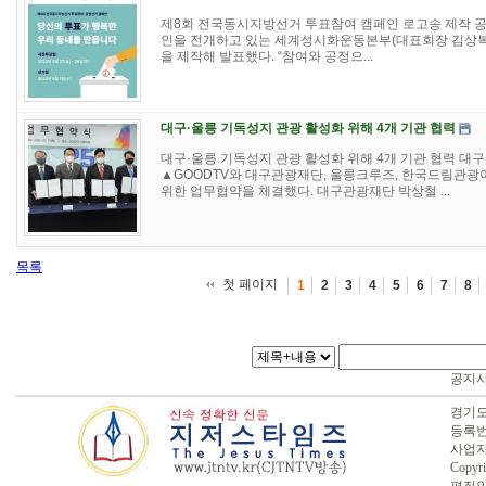
제8회 전국동시지방선거 투표참여 캠페인 로고송 제작 공
인을 전개하고 있는 세계성시화운동본부(대표회장 김상복
을 제작해 발표했다. “참여와 공정으...
대구·울릉 기독성지 관광 활성화 위해 4개 기관 협력
대구·울릉 기독성지 관광 활성화 위해 4개 기관 협력 대
▲GOODTV와 대구관광재단, 울릉크루즈, 한국드림관광
위한 업무협약을 체결했다. 대구관광재단 박상철 ...
목록
첫 페이지
1
2
3
4
5
6
7
8
공지
경기도 
등록번호
사업자번
Copyri