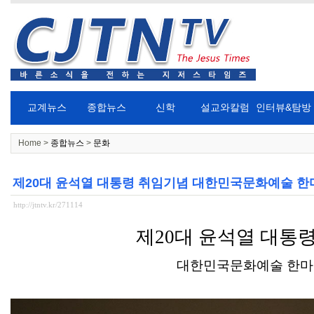
교계뉴스
종합뉴스
신학
설교와칼럼
인터뷰&탐방
Home >
종합뉴스
>
문화
제20대 윤석열 대통령 취임기념 대한민국문화예술 한
http://jtntv.kr/271114
제
20
대 윤석열 대통
대한민국문화예술 한마