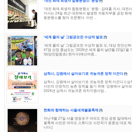
‘대전 화재 희생자 합동분향소’ 분향
‘대전 화재 희생자 합동분향소’ 분향 - 김태흠 지사, 대전
지사는 24일 최근 대전에서 발생한 자동차부품 공장 화
동분향소를 찾아 조문했다. 이번 ...
‘세계 물의 날’ 그림공모전 수상작 발표
‘세계 물의 날’ 그림공모전 수상작 발표 도, 대상 천안신
47점 선정 충남도는 ‘2026년 세계 물의 날(3월 22일
채(당진탑동초)·한지수(예산여중...
삼척시, 강원에서 살아보기로 귀농귀촌 정착 이끈다
삼척시, 강원에서 살아보기로 귀농귀촌 정착 이끈다 □
시민의 안정적인 농촌 정착을 돕기 위해 ‘강원에서 살아보기
2026년 삼척시 귀농귀촌 유치지원사업...
한화와 함께하는 서울세계불꽃축제
지난 9월 27일 서울 영등포구 여의도 한강 공원 일대에
꽃축제 사진은 여의도 스튜디오 사진작가 윤종성 대표 제
니다.]