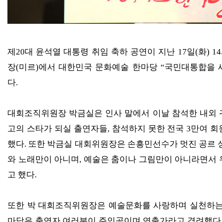
제
20
대 윤석열 대통령 취임 축하 공연이 지난
17
일
(
화
) 14
장
(
미르
)
에서 대한민국 문화예술 한마당
“
국민대통합을 
다
.
대회조직위원장 박금실은 인사 말에서 이날 참석한 내외 
고의 스타가 되실 출연자들
,
참석하지 못한 전국
3
만여 회
했다
.
또한 박금실 대회위원장은 손흥민선수가 멋진 공르 
와 노래만이 아니며
,
예술은 춤이나 그림만이 아니라면서 우
고 했다
.
또한 박 대회조직위원장은 예술문화를 사랑하며 실천하는
마당은 출연자 여러분이 주인공이며 연출가라고 격려했다