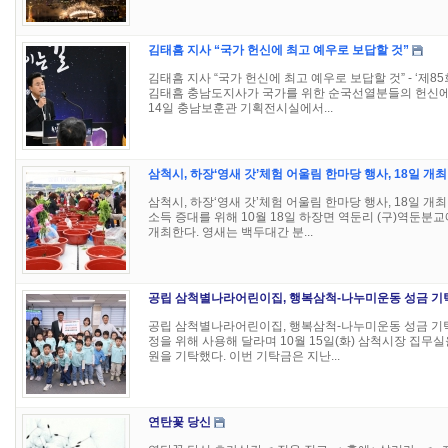
김태흠 지사 “국가 헌신에 최고 예우로 보답할 것”
김태흠 지사 “국가 헌신에 최고 예우로 보답할 것” - ‘제8
김태흠 충남도지사가 국가를 위한 순국선열분들의 헌신에 
14일 충남보훈관 기획전시실에서...
삼척시, 하장‘영새 갓’체험 어울림 한마당 행사, 18일 개최
삼척시, 하장‘영새 갓’체험 어울림 한마당 행사, 18일 개
소득 증대를 위해 10월 18일 하장면 역둔리 (구)역둔분교
개최한다. 영새는 백두대간 분...
공립 삼척별나라어린이집, 행복삼척-나누미운동 성금 기
공립 삼척별나라어린이집, 행복삼척-나누미운동 성금 기
정을 위해 사용해 달라며 10월 15일(화) 삼척시장 집무실
원을 기탁했다. 이번 기탁금은 지난...
연탄꽃 당신