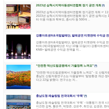
2023년 삼척시지역아동센터연합회 정기 공연 개최
2023년 삼척시지역아동센터연합회 정기공연 개최 ☞ 11월
2023년 삼척시지역아동센터연합회 정기 공연 삼척시는 
터 이용 아동과 학부모, 종사자 등 500여 ...
강릉아트센터&국립발레단, 발레공연 티켓판매 수익금 전
강릉아트센터&국립발레단, 발레공연 티켓판매 수익금 전액 
터와 (재)국립발레단은 지난 10월 11일(수) 강릉아트센터 사
KNB> 발레공연 수익금 전액을 지...
“안전한 덕산도립공원에서 가을정취 느껴요”
“안전한 덕산도립공원에서 가을정취 느껴요” - 도 산림자원
충남도 산림자원연구소는 다음달부터 ‘탐방환경 개선·정비
다고 22일 밝혔다. 연구소는 지...
충남도청 레슬링팀 전국대회서 ‘우뚝’
충남도청 레슬링팀 전국대회서 ‘우뚝’ - 대통령기 전국 시도대항
이건한 감독, 황은주, 박창준, 강은주, 최인상, 김경은, 