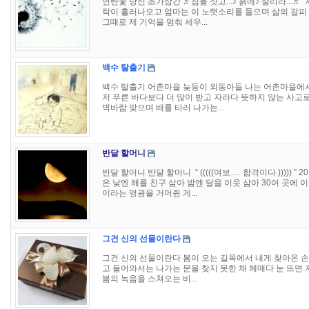
연탄꽃 당신 초가삼간 ♬집을 짓고...♪ 흙에♪ 살리라...
락이 흘러나오고 엄마는 이 노랫소리를 들으며 삶의 갈피
그때로 제 기억을 멈춰 세우...
백수 탈출기
백수 탈출기 어촌마을 늦둥이 외동아들 나는 어촌마을에
저 푸른 바다보다 더 많이 받고 자라다 뜻하지 않는 사고
벽바람 맞으며 배를 타러 나가는...
반달 할머니
반달 할머니 반달 할머니 ​ ​“ (((((여보…. 합격이다.)))
은 낮엔 해를 친구 삼아 밤엔 달을 이웃 삼아 30여 곳에
이라는 영광을 거머쥔 게...
그건 신의 선물이란다
그건 신의 선물이란다 봄이 오는 길목에서 내게 찾아온 손님 
고 들어와서는 나가는 문을 찾지 못한 채 헤매다 눈 뜨면 
봄의 녹음을 스쳐오는 비...