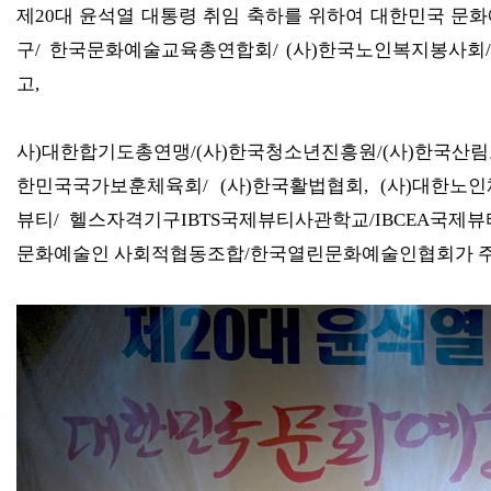
제
20
대 윤석열 대통령 취임 축하를 위하여 대한민국 
구
/
한국문화예술교육총연합회
/ (
사
)
한국노인복지봉사회
고
,
사
)
대한합기도총연맹
/(
사
)
한국청소년진흥원
/(
사
)
한국산림
한민국국가보훈체육회
/ (
사
)
한국활법협회
, (
사
)
대한노인
뷰티
/
헬스자격기구
IBTS
국제뷰티사관학교
/IBCEA
국제뷰
문화예술인 사회적협동조합
/
한국열린문화예술인협회가 