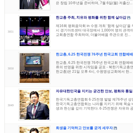
은 창립 10주년을 준비하며, 7월 6일(월) 저출산...
한교총 주최, 치유와 평화를 위한 함께 살아감
제16회 평화음악회 in 수원 개최 ‘함께 살아감’을 주제
시 경기아트센터 대극장에서 1,000여 명의 관객
3051
교회총연합 주최하며, 더불어배움 주관으로 진...
한교총, 6.25 한국전쟁 76주년 한국교회 연합예
한교총, 6.25 한국전쟁 76주년 한국교회 연합예
류의 번영을 위한 시작임을 공표 - 북한기독교총
3050
한교총)은 21일 오후 4시, 수원명성교회에서 한...
자유대한민국을 지키는 굳건한 안보, 평화와 통일
한국기독교총연합회 6·25전쟁 발발 제76주년 성
한국기독교총연합회는 나라를 지키기 위해 목숨 바
3049
생과 헌신을 깊이 기억한다. 6·25전쟁은 자유와 공산
희생을 기억하고 안보를 굳게 세우자