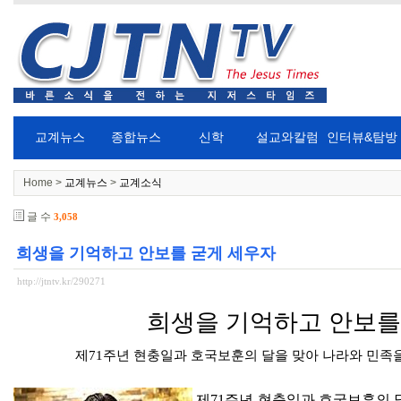
교계뉴스
종합뉴스
신학
설교와칼럼
인터뷰&탐방
Home >
교계뉴스
>
교계소식
글 수
3,058
희생을 기억하고 안보를 굳게 세우자
http://jtntv.kr/290271
희생을 기억하고 안보를
제
71
주년 현충일과 호국보훈의 달을 맞아 나라와 민족
제
71
주년 현충일과 호국보훈의 