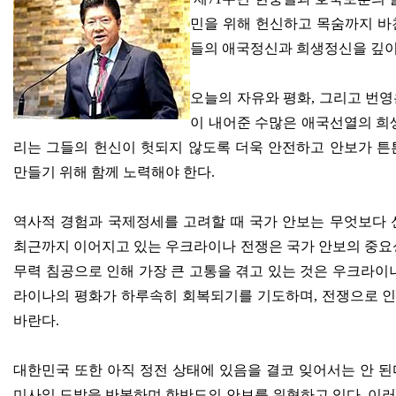
민을 위해 헌신하고 목숨까지 바
들의 애국정신과 희생정신을 깊
오늘의 자유와 평화
,
그리고 번영
이 내어준 수많은 애국선열의 희
리는 그들의 헌신이 헛되지 않도록 더욱 안전하고 안보가 튼
만들기 위해 함께 노력해야 한다
.
역사적 경험과 국제정세를 고려할 때 국가 안보는 무엇보다 
최근까지 이어지고 있는 우크라이나 전쟁은 국가 안보의 중요
무력 침공으로 인해 가장 큰 고통을 겪고 있는 것은 우크라
라이나의 평화가 하루속히 회복되기를 기도하며
,
전쟁으로 인
바란다
.
대한민국 또한 아직 정전 상태에 있음을 결코 잊어서는 안 된
미사일 도발을 반복하며 한반도의 안보를 위협하고 있다
.
이러