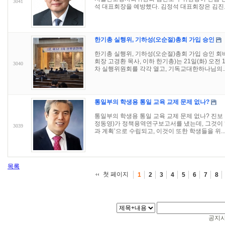
3041
석 대표회장을 예방했다. 김정석 대표회장은 김진오 
한기총 실행위, 기하성(오순절)총회 가입 승인
한기총 실행위, 기하성(오순절)총회 가입 승인 회
회장 고경환 목사, 이하 한기총)는 21일(화) 오전 10
3040
차 실행위원회를 각각 열고, 기독교대한하나님의..
통일부의 학생용 통일 교육 교제 문제 없나?
통일부의 학생용 통일 교육 교제 문제 없나? 진보
정동영)가 정책용역연구보고서를 냈는데, 그것이 ‘
3039
과 계획’으로 수립되고, 이것이 또한 학생들을 위..
목록
첫 페이지
1
2
3
4
5
6
7
8
공지