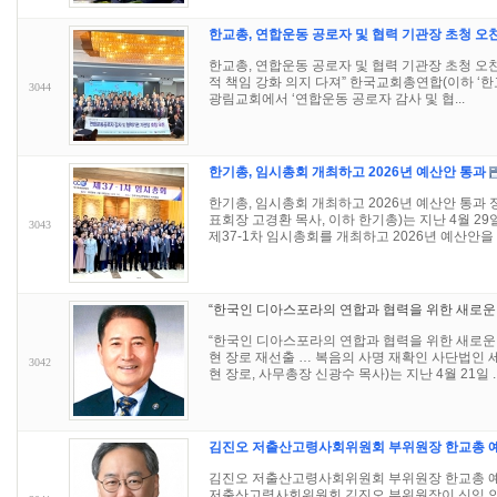
한교총, 연합운동 공로자 및 협력 기관장 초청 오
한교총, 연합운동 공로자 및 협력 기관장 초청 오찬
적 책임 강화 의지 다져” 한국교회총연합(이하 ‘한교
3044
광림교회에서 ‘연합운동 공로자 감사 및 협...
한기총, 임시총회 개최하고 2026년 예산안 통과
한기총, 임시총회 개최하고 2026년 예산안 통
표회장 고경환 목사, 이하 한기총)는 지난 4월 2
3043
제37-1차 임시총회를 개최하고 2026년 예산안을 .
“한국인 디아스포라의 연합과 협력을 위한 새로운 
“한국인 디아스포라의 연합과 협력을 위한 새로운 
현 장로 재선출 … 복음의 사명 재확인 사단법인
3042
현 장로, 사무총장 신광수 목사)는 지난 4월 21일 ..
김진오 저출산고령사회위원회 부위원장 한교총 
김진오 저출산고령사회위원회 부위원장 한교총 예
저출산고령사회위원회 김진오 부위원장이 신임 인사