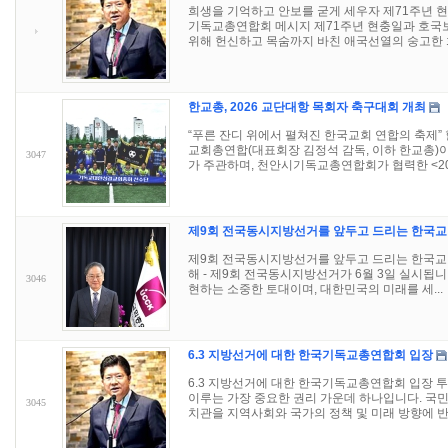
희생을 기억하고 안보를 굳게 세우자 제71주년 
기독교총연합회 메시지 제71주년 현충일과 호국
위해 헌신하고 목숨까지 바친 애국선열의 숭고한 희
한교총, 2026 교단대항 목회자 축구대회 개최
“푸른 잔디 위에서 펼쳐진 한국교회 연합의 축제”
교회총연합(대표회장 김정석 감독, 이하 한교총)
3047
가 주관하며, 천안시기독교총연합회가 협력한 <20.
제9회 전국동시지방선거를 앞두고 드리는 한국교
제9회 전국동시지방선거를 앞두고 드리는 한국교회
해 - 제9회 전국동시지방선거가 6월 3일 실시됩
3046
현하는 소중한 토대이며, 대한민국의 미래를 세...
6.3 지방선거에 대한 한국기독교총연합회 입장
6.3 지방선거에 대한 한국기독교총연합회 입장 
이루는 가장 중요한 권리 가운데 하나입니다. 국민
3045
치관을 지역사회와 국가의 정책 및 미래 방향에 반.