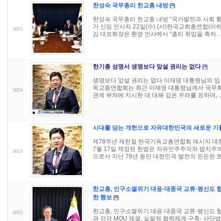
한성숙 국무총리 한교총 내방
한성숙 국무총리 한교총 내방 “국가발전과 사회 통
가 신임 인사차 22일(수) (사)한국교회총연합(
3055
김 대표회장은 환영 인사에서 “총리 취임을 축하...
한기총 성명서 생명보다 앞설 권리는 없다
생명보다 앞설 권리는 없다 이재명 대통령님의 임
독교총연합회는 최근 이재명 대통령님께서 국무
3054
관계 부처에 지시한 데 대해 깊은 우려를 표하며, ..
시대를 담는 개헌으로 자유대한민국의 새로운 기
제78주년 제헌절 한국기독교총연합회 메시지 대한민
7월 17일 제정된 헌법은 자유민주주의와 법치주
3053
으로서 지난 78년 동안 대한민국 발전의 든든한 토.
한교총, 인구소멸위기 대응·대중국 교류·평신도 협력
한 행보
한교총, 인구소멸위기 대응·대중국 교류·평신도 협력 
3052
과 각각 MOU 체결, 실질적 협력체계 구축- 사