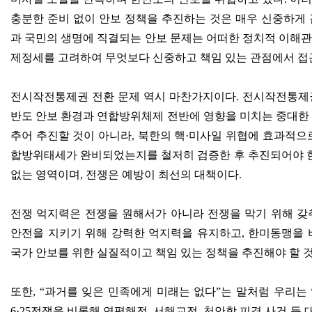
충분한 준비 없이 안보 정책을 추진하는 것은 매우 신중하게
과 국민의 생명에 직결되는 안보 문제는 어떠한 정치적 이해
제정세를 고려하여 무엇보다 신중하고 책임 있는 관점에서 접
전시작전통제권 전환 문제 역시 마찬가지이다
.
전시작전통제권
반도 안보 환경과 연합방위체제 전반에 영향을 미치는 중대한
추어 추진할 것이 아니라
,
북한의 핵
·
미사일 위협에 효과적으로
합방위태세가 완비되었는지를 철저히 검증한 후 추진되어야 
없는 영역이며
,
전쟁은 예방이 최선의 대책이다
.
전쟁 억지력은 전쟁을 원해서가 아니라 전쟁을 막기 위해 갖
안전을 지키기 위해 강력한 억지력을 유지하고
,
한미동맹을 
국가 안보를 위한 실질적이고 책임 있는 정책을 추진해야 할 
또한
, “
과거를 잊은 민족에게 미래는 없다
”
는 말처럼 우리는
6·25
전쟁을 비롯해 연평해전
,
서해교전
,
천안함 피격 사건 등 