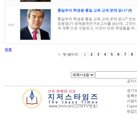
통일부의 학생용 통일 교육 교제 문제 없나?
통일부의 학생용 통일 교육 교제 문제 없나? 진보
정동영)가 정책용역연구보고서를 냈는데, 그것이 ‘
3039
과 계획’으로 수립되고, 이것이 또한 학생들을 위..
목록
첫 페이지
1
2
3
4
5
6
7
8
공지
경기도 
등록번호
사업자번
Copyri
편집인 :