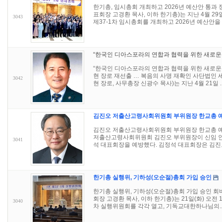
한기총, 임시총회 개최하고 2026년 예산안 통
표회장 고경환 목사, 이하 한기총)는 지난 4월 2
3043
제37-1차 임시총회를 개최하고 2026년 예산안을 .
“한국인 디아스포라의 연합과 협력을 위한 새로운 
“한국인 디아스포라의 연합과 협력을 위한 새로운 
현 장로 재선출 … 복음의 사명 재확인 사단법인
3042
현 장로, 사무총장 신광수 목사)는 지난 4월 21일 ..
김진오 저출산고령사회위원회 부위원장 한교총 
김진오 저출산고령사회위원회 부위원장 한교총 예
저출산고령사회위원회 김진오 부위원장이 신임 인사
3041
석 대표회장을 예방했다. 김정석 대표회장은 김진오 
한기총 실행위, 기하성(오순절)총회 가입 승인
한기총 실행위, 기하성(오순절)총회 가입 승인 회
회장 고경환 목사, 이하 한기총)는 21일(화) 오전 10
3040
차 실행위원회를 각각 열고, 기독교대한하나님의..