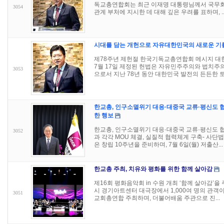
독교총연합회는 최근 이재명 대통령님께서 국무
3054
관계 부처에 지시한 데 대해 깊은 우려를 표하며, ..
시대를 담는 개헌으로 자유대한민국의 새로운 기
제78주년 제헌절 한국기독교총연합회 메시지 대한민
7월 17일 제정된 헌법은 자유민주주의와 법치주
3053
으로서 지난 78년 동안 대한민국 발전의 든든한 토.
한교총, 인구소멸위기 대응·대중국 교류·평신도 협력
한 행보
한교총, 인구소멸위기 대응·대중국 교류·평신도 협력 
3052
과 각각 MOU 체결, 실질적 협력체계 구축- 사
은 창립 10주년을 준비하며, 7월 6일(월) 저출산...
한교총 주최, 치유와 평화를 위한 함께 살아감
제16회 평화음악회 in 수원 개최 ‘함께 살아감’을 주제
시 경기아트센터 대극장에서 1,000여 명의 관객
3051
교회총연합 주최하며, 더불어배움 주관으로 진...