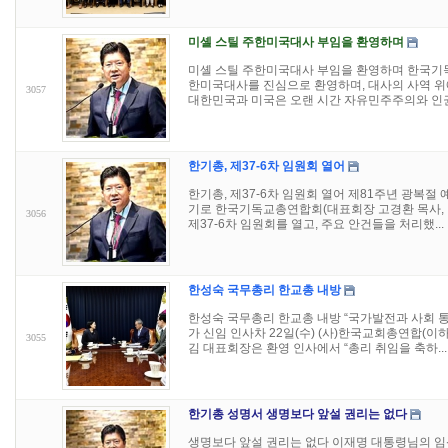
미셸 스틸 주한미국대사 부임을 환영하며
미셸 스틸 주한미국대사 부임을 환영하며 한국기
한미국대사를 진심으로 환영하며, 대사의 사역 위
3057
대한민국과 미국은 오랜 시간 자유민주주의와 인권.
한기총, 제37-6차 임원회 열어
한기총, 제37-6차 임원회 열어 제81주년 광복절 
기로 한국기독교총연합회(대표회장 고경환 목사, 이
3056
제37-6차 임원회를 열고, 주요 안건들을 처리했...
한성숙 국무총리 한교총 내방
한성숙 국무총리 한교총 내방 “국가발전과 사회 통
가 신임 인사차 22일(수) (사)한국교회총연합(
3055
김 대표회장은 환영 인사에서 “총리 취임을 축하...
한기총 성명서 생명보다 앞설 권리는 없다
생명보다 앞설 권리는 없다 이재명 대통령님의 임