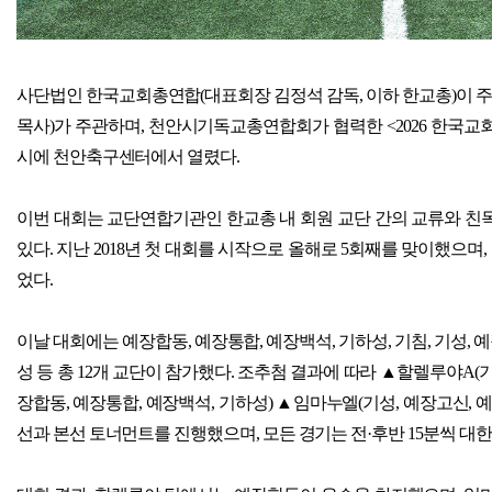
사단법인 한국교회총연합
(
대표회장 김정석 감독
,
이하 한교총
)
이 
목사
)
가 주관하며
,
천안시기독교총연합회가 협력한
<2026
한국교회
시에 천안축구센터에서 열렸다
.
이번 대회는 교단연합기관인 한교총 내 회원 교단 간의 교류와 친
있다
.
지난
2018
년 첫 대회를 시작으로 올해로
5
회째를 맞이했으며
,
었다
.
이날 대회에는 예장합동
,
예장통합
,
예장백석
,
기하성
,
기침
,
기성
,
예
성 등 총
12
개 교단이 참가했다
.
조추첨 결과에 따라
▲
할렐루야
A(
장합동
,
예장통합
,
예장백석
,
기하성
)
▲
임마누엘
(
기성
,
예장고신
,
예
선과 본선 토너먼트를 진행했으며
,
모든 경기는 전
·
후반
15
분씩 대