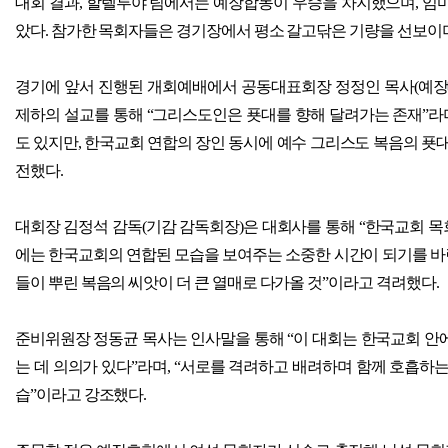
대회 결과
,
할렐루야 팀에서는 예장합동이 우승을 차지했으며
,
임마
았다
.
참가한 목회자들은 경기장에서 평소 갈고닦은 기량을 선보이
경기에 앞서 진행된 개회예배에서 공동대표회장 정정인 목사
(
예장
제하의 설교를 통해
“
그리스도인은 푯대를 향해 달려가는 존재
”
라
도 있지만
,
한국교회 연합의 장인 동시에 예수 그리스도 복음의 푯대
전했다
.
대회장 김정석 감독
(
기감 감독회장
)
은 대회사를 통해
“
한국교회 목
에는 한국교회의 연합된 모습을 보여주는 소중한 시간이 되기를 
들이 뿌린 복음의 씨앗이 더 큰 열매로 다가올 것
”
이라고 격려했다
.
준비위원장 정동균 목사는 인사말을 통해
“
이 대회는 한국교회 안
는 데 의의가 있다
”
라며
, “
서로를 격려하고 배려하며 함께 호흡하는
습
”
이라고 강조했다
.