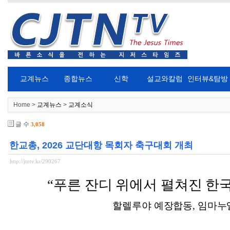
교계뉴스
종합뉴스
신학
설교와칼럼
인터뷰&탐방
Home >
교계뉴스
>
교계소식
글 수
3,058
한교총, 2026 교단대항 목회자 축구대회 개최
http://jtntv.kr/290267
“
푸른 잔디 위에서 펼쳐진 한
할렐루야 예장합동
,
임마누