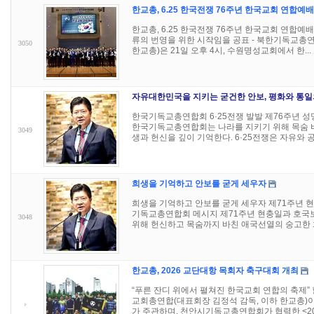
한교총, 6.25 한국전쟁 76주년 한국교회 연합예
한교총, 6.25 한국전쟁 76주년 한국교회 연합예
류의 번영을 위한 시작임을 공표 - 북한기독교총
3050
한교총)은 21일 오후 4시, 수원명성교회에서 한...
자유대한민국을 지키는 굳건한 안보, 평화와 통일
한국기독교총연합회 6·25전쟁 발발 제76주년 성
한국기독교총연합회는 나라를 지키기 위해 목숨 바
3049
생과 헌신을 깊이 기억한다. 6·25전쟁은 자유와 공산
희생을 기억하고 안보를 굳게 세우자
희생을 기억하고 안보를 굳게 세우자 제71주년 
기독교총연합회 메시지 제71주년 현충일과 호국
3048
위해 헌신하고 목숨까지 바친 애국선열의 숭고한 희
한교총, 2026 교단대항 목회자 축구대회 개최
“푸른 잔디 위에서 펼쳐진 한국교회 연합의 축제”
교회총연합(대표회장 김정석 감독, 이하 한교총)
가 주관하며, 천안시기독교총연합회가 협력한 <20.