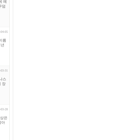
에 예
무덤
-04-05
 이름
매년
-03-31
안나스
의 장
-03-28
세상은
살아