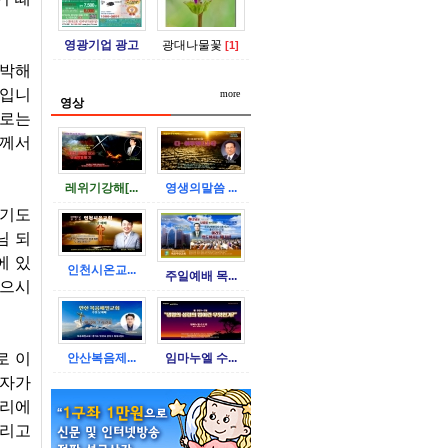
영광기업 광고
광대나물꽃
[1]
 박해
것입니
more
영상
으로는
님께서
레위기강해[...
영생의말씀 ...
 기도
님 되
에 있
인천시온교...
주일예배 목...
있으시
로 이
안산복음제...
임마누엘 수...
십자가
우리에
리고