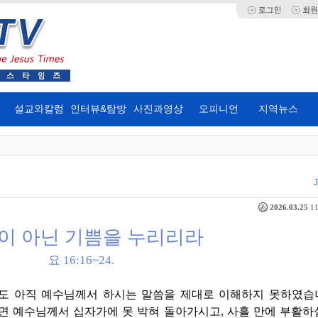
설교와칼럼
인터뷰&탐방
사진과영상
오피니언
지역뉴스
2026.03.25
11
이 아닌 기쁨을 누리리라
요
16:16~24.
도 아직 예수님께서 하시는 말씀을 제대로 이해하지 못하였습
면 예수님께서 십자가에 못 박혀 돌아가시고
,
사흘 만에 부활하