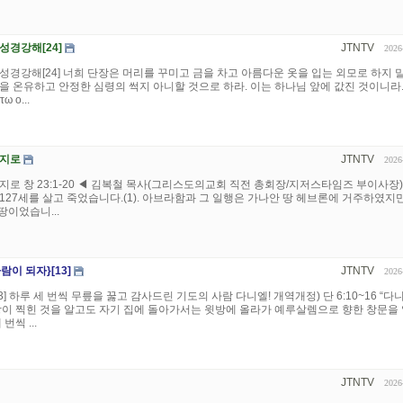
성경강해[24]
JTNTV
2026
성경강해[24] 너희 단장은 머리를 꾸미고 금을 차고 아름다운 옷을 입는 외모로 하지 말
을 온유하고 안정한 심령의 썩지 아니할 것으로 하라. 이는 하나님 앞에 값진 것이니라. 
ω ο...
거지로
JTNTV
2026
지로 창 23:1-20 ◀ 김복철 목사(그리스도의교회 직전 총회장/지저스타임즈 부이사장)
127세를 살고 죽었습니다.(1). 아브라함과 그 일행은 가나안 땅 헤브론에 거주하였지만
 땅이었습니...
이 되자}[13]
JTNTV
2026
3] 하루 세 번씩 무릎을 꿇고 감사드린 기도의 사람 다니엘! 개역개정) 단 6:10~16 “다
장이 찍힌 것을 알고도 자기 집에 돌아가서는 윗방에 올라가 예루살렘으로 향한 창문을
번씩 ...
JTNTV
2026