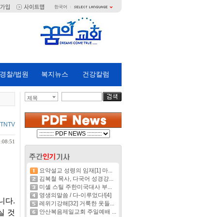
한국어
경찰/법원
복지뉴스
건강칼럼
제목
JTNTV
:08:51
요약설교 성령의 임재[1] 마...
김복철 목사, 다국어 성경강...
미셸 스틸 주한미국대사 부...
영생의말씀 / 다-이루었다![4]
니다
.
레위기강해[32] 거룩한 옷들...
실 것
안산복음제일교회 주일예배 ...