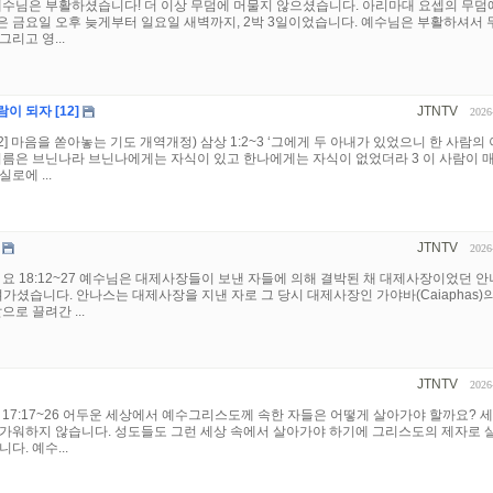
8. 예수님은 부활하셨습니다! 더 이상 무덤에 머물지 않으셨습니다. 아리마대 요셉의 무덤
 금요일 오후 늦게부터 일요일 새벽까지, 2박 3일이었습니다. 예수님은 부활하셔서 
리고 영...
 되자 [12]
JTNTV
2026
2] 마음을 쏟아놓는 기도 개역개정) 삼상 1:2~3 ‘그에게 두 아내가 있었으니 한 사람의
이름은 브닌나라 브닌나에게는 자식이 있고 한나에게는 자식이 없었더라 3 이 사람이 
로에 ...
JTNTV
2026
 요 18:12~27 예수님은 대제사장들이 보낸 자들에 의해 결박된 채 대제사장이었던 
끌려가셨습니다. 안나스는 대제사장을 지낸 자로 그 당시 대제사장인 가야바(Caiaphas)
으로 끌려간 ...
JTNTV
2026
 17:17~26 어두운 세상에서 예수그리스도께 속한 자들은 어떻게 살아가야 할까요? 
달가워하지 않습니다. 성도들도 그런 세상 속에서 살아가야 하기에 그리스도의 제자로 
다. 예수...