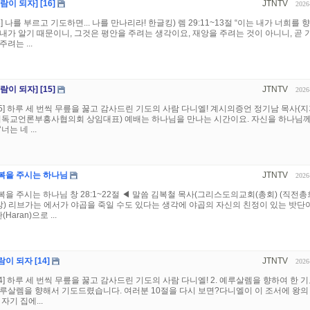
이 되자] [16]
JTNTV
2026
 나를 부르고 기도하면... 나를 만나리라! 한글킹) 렘 29:11~13절 “이는 내가 너희를 
내가 알기 때문이니, 그것은 평안을 주려는 생각이요, 재앙을 주려는 것이 아니니, 곧 
려는 ...
이 되자] [15]
JTNTV
2026
15] 하루 세 번씩 무릎을 꿇고 감사드린 기도의 사람 다니엘! 계시의증언 정기남 목사(
국기독교언론부흥사협의회 상임대표) 예배는 하나님을 만나는 시간이요. 자신을 하나님께
는 네 ...
복을 주시는 하나님
JTNTV
2026
을 주시는 하나님 창 28:1~22절 ◀ 말씀 김복철 목사(그리스도의교회(총회) (직전총
) 리브가는 에서가 야곱을 죽일 수도 있다는 생각에 야곱의 자신의 친정이 있는 밧단
(Haran)으로 ...
 되자 [14]
JTNTV
2026
4] 하루 세 번씩 무릎을 꿇고 감사드린 기도의 사람 다니엘! 2. 예루살렘을 향하여 한 
루살렘을 향해서 기도드렸습니다. 여러분 10절을 다시 보면?다니엘이 이 조서에 왕의
자기 집에...