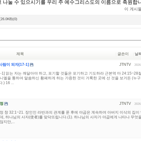
고 나눌 수 있으시기를 우리 주 예수그리스도의 이름으로 축원합
이 게시
.0KB)(0)
제목
글쓴이
날
람이 되자[17-1]
JTNTV
2026
-1] 읽는 자는 깨달아야 하고, 포기할 것들은 포기하고 기도하라 근본역 마 24:15~28절
니엘을 통하여 말씀하신 황폐하게 하는 가증한 것이 거룩한 곳에 선 것을 보거든 (누
16 ...
여정
JTNTV
2026
 창 32:1~21. 장인인 라반과의 관계를 푼 후에 야곱은 계속하여 아버지 이삭의 집이
데, 하나님의 사자(使者)를 맞닥뜨립니다.(1). 하나님의 사자가 야곱에게 나타나 무엇을
지만,...