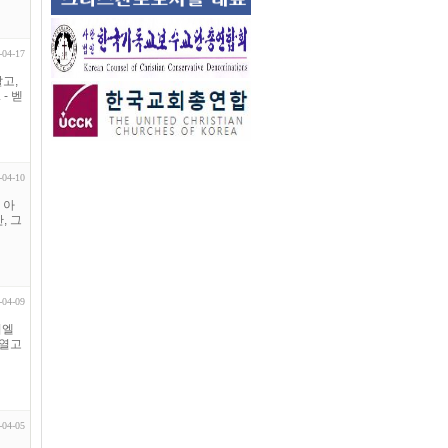
-04-17
고,
- 벧
-04-10
 아
, 그
-04-09
니엘
 열고
-04-05