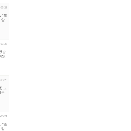
-03-28
 “또
 앞
-03-25
하였습
하였
-03-23
) 그
너무
-03-21
 “또
 앞