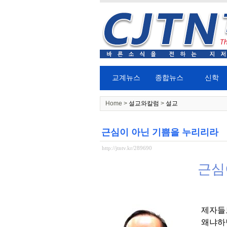
교계뉴스
종합뉴스
신학
Home >
설교와칼럼
>
설교
근심이 아닌 기쁨을 누리리라
http://jtntv.kr/289690
근심
제자들
왜냐하