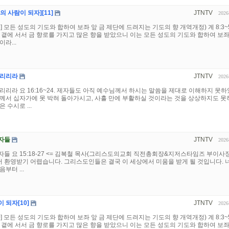
 사람이 되자][11]
JTNTV
2026
] 모든 성도의 기도와 합하여 보좌 앞 금 제단에 드려지는 기도의 향 개역개정) 계 8:3~5
 곁에 서서 금 향로를 가지고 많은 향을 받았으니 이는 모든 성도의 기도와 합하여 보좌
라...
누리리라
JTNTV
2026
리리라 요 16:16~24. 제자들도 아직 예수님께서 하시는 말씀을 제대로 이해하지 못
께서 십자가에 못 박혀 돌아가시고, 사흘 만에 부활하실 것이라는 것을 상상하지도 못
 수시로 ...
자들
JTNTV
2026
들 요 15:18-27 <= 김복철 목사(그리스도의교회 직전총회장&지저스타임즈 부이사장
 환영받기 어렵습니다. 그리스도인들은 결국 이 세상에서 미움을 받게 될 것입니다. 
부터 ...
 되자[10]
JTNTV
2026
] 모든 성도의 기도와 합하여 보좌 앞 금 제단에 드려지는 기도의 향 개역개정) 계 8:3~5
 곁에 서서 금 향로를 가지고 많은 향을 받았으니 이는 모든 성도의 기도와 합하여 보좌