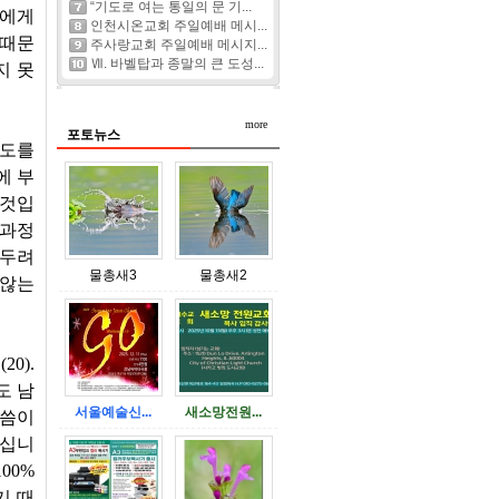
“기도로 여는 통일의 문 기...
들에게
인천시온교회 주일예배 메시...
 때문
주사랑교회 주일예배 메시지...
Ⅶ. 바벨탑과 종말의 큰 도성...
지 못
more
포토뉴스
도를
에 부
 것입
 과정
 두려
물총새3
물총새2
 않는
.(20).
도 남
서울예술신...
새소망전원...
말씀이
하십니
100%
기 때