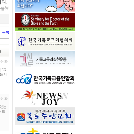
니다
.
물을
목록
짜
-04-30
 “그
구든지
-04-30
 있는
 했