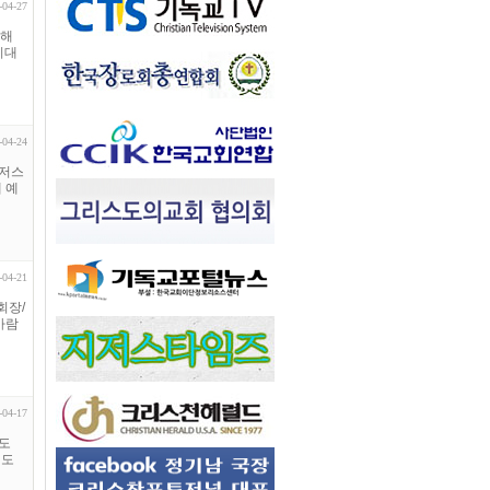
-04-27
향해
기대
-04-24
지저스
 예
-04-21
회장/
아람
-04-17
기도
 도