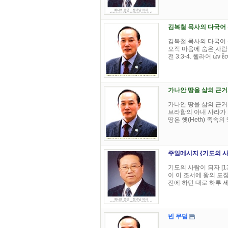
김복철 목사의 다국어 
김복철 목사의 다국어 
오직 마음에 숨은 사람
전 3:3-4. 헬라어 ὧν ἔστ
가나안 땅을 삶의 근
가나안 땅을 삶의 근거
브라함의 아내 사라가 
땅은 헷(Heth) 족속의
주일메시지 {기도의 사람
기도의 사람이 되자 [1
이 이 조서에 왕의 도
전에 하던 대로 하루 세 
빈 무덤