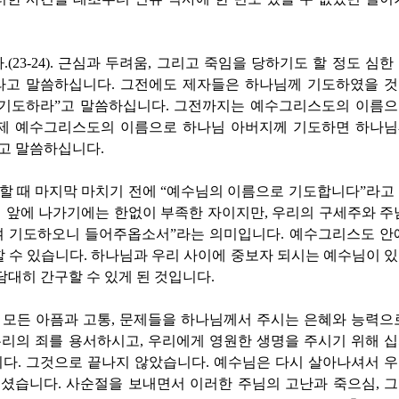
다
.(23-24).
근심과 두려움
,
그리고 죽임을 당하기도 할 정도 심한
라고 말씀하십니다
.
그전에도 제자들은 하나님께 기도하였을 
 기도하라
”
고 말씀하십니다
.
그전까지는 예수그리스도의 이름
제 예수그리스도의 이름으로 하나님 아버지께 기도하면 하나
고 말씀하십니다
.
할 때 마지막 마치기 전에
“
예수님의 이름으로 기도합니다
”
라고
지 앞에 나가기에는 한없이 부족한 자이지만
,
우리의 구세주와 주
여 기도하오니 들어주옵소서
”
라는 의미입니다
.
예수그리스도 안
할 수 있습니다
.
하나님과 우리 사이에 중보자 되시는 예수님이 
담대히 간구할 수 있게 된 것입니다
.
 모든 아픔과 고통
,
문제들을 하나님께서 주시는 은혜와 능력으
우리의 죄를 용서하시고
,
우리에게 영원한 생명을 주시기 위해 
니다
.
그것으로 끝나지 않았습니다
.
예수님은 다시 살아나셔서 
주셨습니다
.
사순절을 보내면서 이러한 주님의 고난과 죽으심
,
그