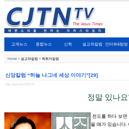
교계뉴스
종합뉴스
신학
설교와칼럼
인터뷰&탐방
Home >
설교와칼럼
>
목회자칼럼
신앙칼럼 “하늘 나그네 세상 이야기”[29]
http://jtntv.kr/290174
정말 있나요
전도를 하다 보면
을 때가 있습니다
.