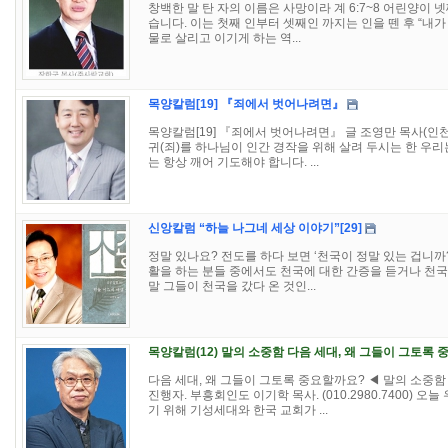
창백한 말 탄 자의 이름은 사망이라 계 6:7~8 어린양이 
습니다. 이는 첫째 인부터 셋째인 까지는 인을 뗀 후 “내가
물로 살리고 이기게 하는 역...
목양칼럼[19] 『죄에서 벗어나려면』
목양칼럼[19] 『죄에서 벗어나려면』 글 조영만 목사(인
귀(죄)를 하나님이 인간 경작을 위해 살려 두시는 한 우리
는 항상 깨어 기도해야 합니다. ...
신앙칼럼 “하늘 나그네 세상 이야기”[29]
정말 있나요? 전도를 하다 보면 ‘천국이 정말 있는 겁니까
활을 하는 분들 중에서도 천국에 대한 간증을 듣거나 천
말 그들이 천국을 갔다 온 것인...
목양칼럼(12) 말의 소중함 다음 세대, 왜 그들이 그토록
다음 세대, 왜 그들이 그토록 중요할까요? ◀ 말의 소중함
진행자. 부흥회인도 이기학 목사. (010.2980.7400)
기 위해 기성세대와 한국 교회가 ...