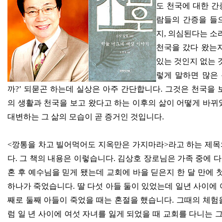
도 천국에 대한 간
람들의 간증을 들
지
,
의심된다는 소
천국을 갔다 왔는
있는 것인지 없는 
렇게 말하면 많은
까
?’
되묻곤 하는데 실상은 아주 간단합니다
.
그것은 천국을 
의 생활과 천국을 보고 왔다고 하는 이후의 삶이 어떻게 바뀌
대변하는 그 삶의 모습이 곧 증거인 것입니다
.
<
깡통을 차고 빌어먹어도 지옥만은 가지마라
>
라고 하는 제목
다
.
그 책의 내용은 이렇습니다
.
김상호 장로님은 가족 중에 
혼 후 예수님을 믿게 됐는데 교회에 바을 딛은지 한 달 만에
하나가 죽었습니다
.
딸 다섯 아들 둘이 있었는데 일년 사이에
째로 둘째 아들이 죽었을 때는 혼절을 했습니다
.
그때의 체험
럼 일 년 사이에 여섯 자녀를 잃게 되었을 때 교회를 다니는