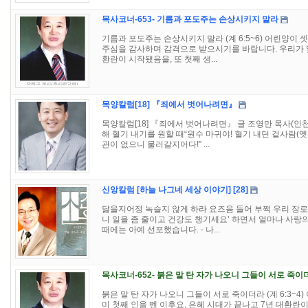
목사코너-653- 기름과 포도주는 손상시키지 말라
기름과 포도주는 손상시키지 말라 (계 6:5~6) 어린양이
주심을 감사하며 감격으로 받으시기를 바랍니다. 우리가 앞
환란이 시작됐음을, 또 첫째 생...
목양칼럼[18] 『죄에서 벗어나려면』
목양칼럼[18] 『죄에서 벗어나려면』 글 조영만 목사(인천
해 혈기 내기를 원할 때“원수 마귀야! 혈기 내던 겉사람(옛
관이 없으니 물러갈지어다!” ...
신앙칼럼 [하늘 나그네 세상 이야기] [28]
닳을지어정 녹슬지 않게 하라 요즈음 들어 부쩍 우리 장
니 일을 좀 줄이고 건강도 챙기세요’ 하면서 얼마나 사랑
때에는 아예 선포했습니다. - 나...
목사코너-652- 붉은 말 탄 자가 나오니 그들이 서로 죽이
붉은 말 탄 자가 나오니 그들이 서로 죽이더라 (계 6:3~4
미 첫째 인을 뗀 이후요, 은혜 시대가 끝나고 7년 대환