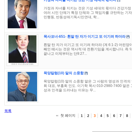
가정과 자녀를 지키는 것은 기성 세대의 몫이다
가정과 자녀를 지키는 것은 기성 세대의 몫이다 건강가정 
여러 시민 단체가 특정 단체와 그 책임자를 규탄하는 기
민행동, 반동성애기독시민연대, 학...
목사코너-651- 흰말 탄 자가 이기고 또 이기려 하더라
흰말 탄 자가 이기고 또 이기려 하더라 (계 6:1-2) 어린양
째인 떼시는 것은 역사적 대 전환기임을 계시합니다. 즉 약
끝나고 이제부터는 단9:27...
목양칼럼(10) 말의 소중함
목양칼럼(10) 말의 소중함 말은 그 사람의 영성과 인격의
회 대표, 부흥회 인도. 이기학 목사 010-2980-7400 
성과 인격을 드러내는 이유는 무...
목록
첫 페이지
1
2
3
4
5
6
7
8