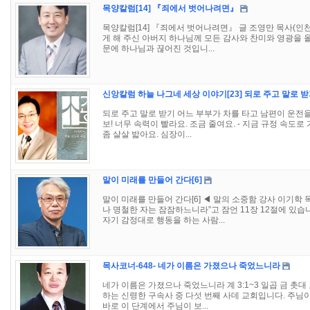
목양칼럼[14] 『죄에서 벗어나려면』
목양칼럼[14] 『죄에서 벗어나려면』 글 조영만 목사(인천 시
게 해 주신 아버지 하나님께 모든 감사와 찬미와 영광을 
문에 하나님과 끊어진 것입니...
신앙칼럼 하늘 나그네 세상 이야기[23] 되로 주고 말로 
되로 주고 말로 받기 어느 부부가 차를 타고 남편이 운전을
보! 너무 속력이 빨라요. 조금 줄여요. - 지금 규정 속도로 
좀 살살 밟아요. 심장이...
말이 미래를 만들어 간다[6]
말이 미래를 만들어 간다[6] ◀ 말의 소중함 강사 이기학 목사
나 명철한 자는 잠잠하느니라”고 잠언 11장 12절에 있습
자기 감정대로 행동을 하는 사람...
목사코너-648- 네가 이름은 가졌으나 죽었느니라
네가 이름은 가졌으나 죽었느니라 계 3:1~3 일곱 금 촛대
하는 신령한 구속사 중 다섯 번째 사데 교회입니다. 주님
바로 이 단계에서 주님이 보...