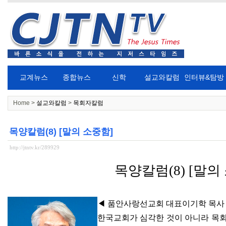
교계뉴스
종합뉴스
신학
설교와칼럼
인터뷰&탐방
Home >
설교와칼럼
>
목회자칼럼
목양칼럼(8) [말의 소중함]
http://jtntv.kr/289929
목양칼럼
(8) [
말의
◀
품안사랑선교회 대표이기학 목사
한국교회가 심각한 것이 아니라 목