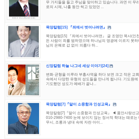
무 가지들을 들고 주님을 맞이하고 있습니다. 과연 이 무
로의 시체, 나흘 동안 썩고 있었던 ...
목양칼럼[15] 『죄에서 벗어나려면』
목양칼럼[15] 『죄에서 벗어나려면』 글 조영만 목사(인천 시
든 사람이 죄를 범하였으매 하나님의 영광에 이르지 못하
님의 은혜로 값 없이 의롭다 하...
신앙칼럼 하늘 나그네 세상 이야기[24]
변화·균형을 이루라 부흥사역을 하다 보면 크고 작은 교회
속에서 다양한 유형의 성도들을 만나게 됩니다. 기도원에 
기도했던 성도가 예배가 끝나...
목양칼럼[7]『말이 소중함과 인성교육』
목양칼럼[7]『말이 소중함과 인성교육』 ◀ 품안사랑선교회
010-2980-7400 눈에 보이지 않는 정서적 학대는 때로
무시, 조롱과 냉대 속에 자란 아이...