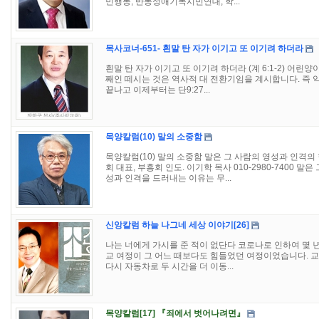
민행동, 반동성애기독시민연대, 학...
목사코너-651- 흰말 탄 자가 이기고 또 이기려 하더라
흰말 탄 자가 이기고 또 이기려 하더라 (계 6:1-2) 어린양
째인 떼시는 것은 역사적 대 전환기임을 계시합니다. 즉 약
끝나고 이제부터는 단9:27...
목양칼럼(10) 말의 소중함
목양칼럼(10) 말의 소중함 말은 그 사람의 영성과 인격의
회 대표, 부흥회 인도. 이기학 목사 010-2980-7400 
성과 인격을 드러내는 이유는 무...
신앙칼럼 하늘 나그네 세상 이야기[26]
나는 너에게 가시를 준 적이 없단다 코로나로 인하여 몇 
교 여정이 그 어느 때보다도 힘들었던 여정이었습니다. 교
다시 자동차로 두 시간을 더 이동...
목양칼럼[17] 『죄에서 벗어나려면』