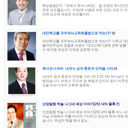
목양칼럼[17] 『죄에서 벗어나려면』 글 조영만 목사(인
로운 피조물입니다. 이전(옛 사람에 속한 모든) 것은 다
안에 있으면 새로운 피조물이라...
대안학교를 극우세뇌교육퇴출법으로 막는다?
대안학교를 극우세뇌교육퇴출법으로 막는다? 기독교 대안학
불어민주당의 정을호 의원이 ‘대안교육기관에 관한 법률 
수 박지원 위성곤 이재관 김준혁 이정...
목사코너-650- 내게서 금과 흰옷과 안약을 사라
내게서 금과 흰옷과 안약을 사라 (계 3:15-18) 하나님
받았습니다. 비로소 인도에 참 복음과 진리의 빛이 비추
오늘 라오디게아 교회에 잘못된...
신앙칼럼 하늘 나그네 세상 이야기[25] 낙타 물혹
신앙칼럼 하늘 나그네 세상 이야기[25] 낙타 물혹 어느 
사님 서재에서 차를 마시며 기다리고 있는데 탁자 위에 한
습니다. 무심히 책을 펴서 읽는...