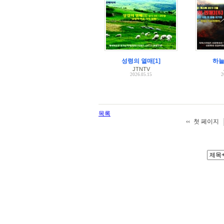
성령의 열매[1]
하늘
JTNTV
2026.05.15
2
목록
첫 페이지