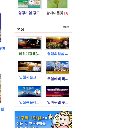
영광기업 광고
광대나물꽃
[1]
more
영상
부흥 대성회]
레위기강해[...
영생의말씀 ...
인천시온교...
주일예배 목...
안산복음제...
임마누엘 수...
한 자!]