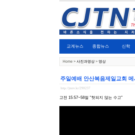
교계뉴스
종합뉴스
신학
Home >
사진과영상
>
영상
주일예배 안산복음제일교회 메
http://jtntv.kr/290237
고전 15:57~58절 "헛되지 않는 수고"