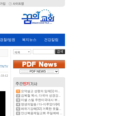
경찰/법원
복지뉴스
건강칼럼
제목
JTNTV
:33:12
요약설교 성령의 임재[1] 마...
김복철 목사, 다국어 성경강...
미셸 스틸 주한미국대사 부...
영생의말씀 / 다-이루었다![4]
레위기강해[32] 거룩한 옷들...
안산복음제일교회 주일예배 ...