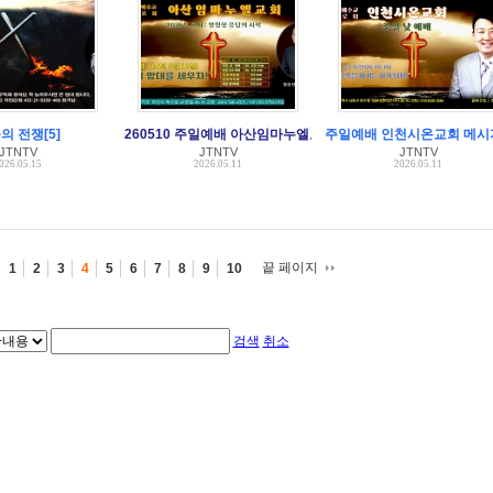
의 전쟁[5]
260510 주일예배 아산임마누엘교회 메시지 강익수 목사
주일예배 인천시온교회 메시
JTNTV
JTNTV
JTNTV
026.05.15
2026.05.11
2026.05.11
끝 페이지
1
2
3
4
5
6
7
8
9
10
검색
취소