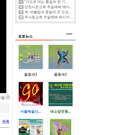
“기도로 여는 통일의 문 기...
인천시온교회 주일예배 메시...
Ⅶ. 바벨탑과 종말의 큰 도성...
주사랑교회 주일예배 메시지...
more
포토뉴스
물총새3
물총새2
물을
서울예술신...
새소망전원...
목록