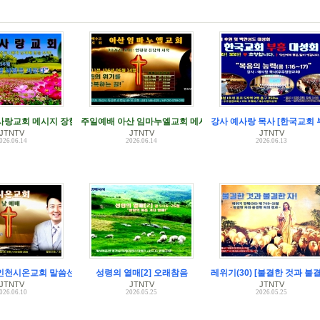
사
사랑교회 메시지 장한국 목사
주일예배 아산 임마누엘교회 메시지 강익수 목사
강사 예사랑 목사 [한국교회 
JTNTV
JTNTV
JTNTV
026.06.14
2026.06.14
2026.06.13
인천시온교회 말씀선포 조영만 목사
성령의 열매[2] 오래참음
레위기(30) [불결한 것과 불결
JTNTV
JTNTV
JTNTV
026.06.10
2026.05.25
2026.05.25