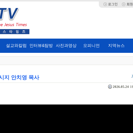
설교와칼럼
인터뷰&탐방
사진과영상
오피니언
지역뉴스
시지 안치영 목사
2026.05.24
18