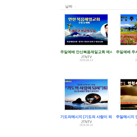
날짜
주일예배 안산복음제일교회 메시지 안치영 목
주일예배 주
JTNTV
2026.06.14
2
기도의메시지 [기도의 사람이 되자][6]
주일메시지 
JTNTV
2026.06.10
2