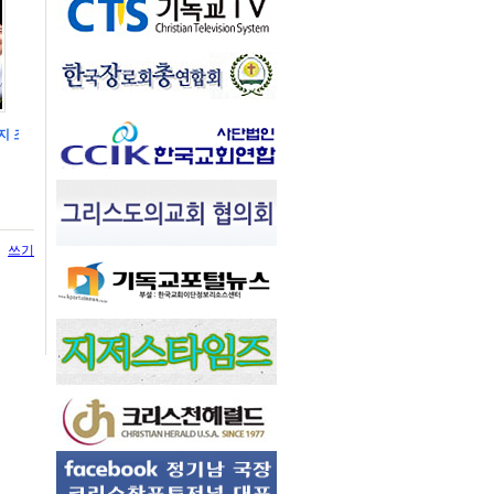
지 조영만 목사
쓰기