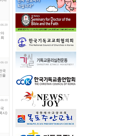
(이하
-06-20
맞아
 희
-06-10
한국
민을
-06-10
한국
목사)