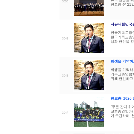
류의 번영을 
3050
한교총)은 21일
자유대한민국을
한국기독교총연합
한국기독교총연
3049
생과 헌신을 깊이
희생을 기억하
희생을 기억하고
기독교총연합회
3048
위해 헌신하고 
한교총, 202
“푸른 잔디 위
교회총연합(대
3047
가 주관하며, 