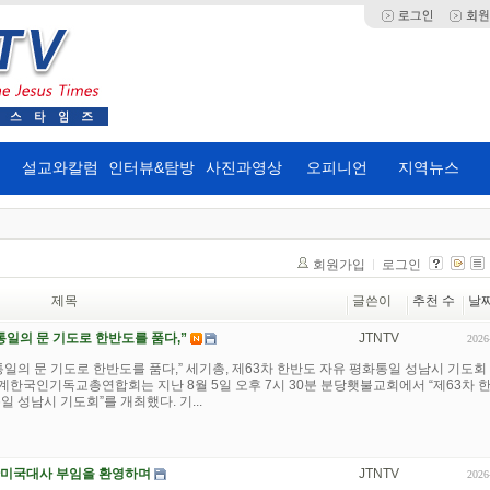
설교와칼럼
인터뷰&탐방
사진과영상
오피니언
지역뉴스
회원가입
로그인
제목
글쓴이
추천 수
날
통일의 문 기도로 한반도를 품다,”
JTNTV
2026
통일의 문 기도로 한반도를 품다,” 세기총, 제63차 한반도 자유 평화통일 성남시 기도회
한국인기독교총연합회는 지난 8월 5일 오후 7시 30분 분당횃불교회에서 “제63차 
일 성남시 기도회”를 개최했다. 기...
한미국대사 부임을 환영하며
JTNTV
2026