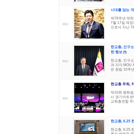
시대를 담는 
제78주년 제헌
7월 17일 제
3053
으로서 지난 7
한교총, 인구소
한 행보
한교총, 인구소
3052
과 각각 MOU
은 창립 10주년
한교총 주최, 
제16회 평화음악
시 경기아트센터
3051
교회총연합 주최
한교총, 6.2
한교총, 6.2