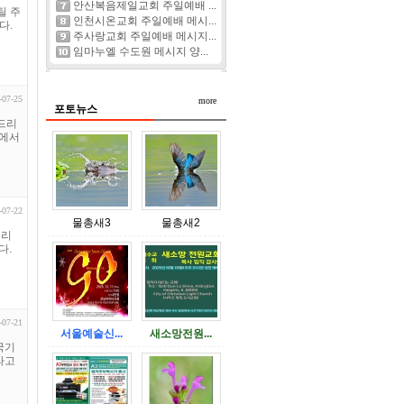
안산복음제일교회 주일예배 ...
틸 주
인천시온교회 주일예배 메시...
다.
주사랑교회 주일예배 메시지...
임마누엘 수도원 메시지 양...
-07-25
more
포토뉴스
 드리
실에서
-07-22
물총새3
물총새2
총리
다.
-07-21
서울예술신...
새소망전원...
국기
라고