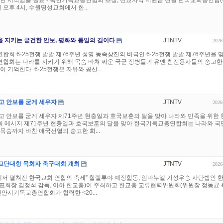
위한 시작임을 공표 - 북한기독교총연합회 초청, 선교사역 지원금 전달 한국교회총연합
 오후 4시, 수원명성교회에서 한...
 지키는 굳건한 안보, 평화와 통일의 길이다
JTNTV
2026
회 6·25전쟁 발발 제76주년 성명 동족상잔의 비극인 6·25전쟁 발발 제76주년을 
합회는 나라를 지키기 위해 목숨 바쳐 싸운 국군 장병들과 유엔 참전용사들의 숭고한
 기억한다. 6·25전쟁은 자유와 공산...
고 안보를 굳게 세우자
JTNTV
2026
 안보를 굳게 세우자 제71주년 현충일과 호국보훈의 달을 맞아 나라와 민족을 위한 
 메시지 제71주년 현충일과 호국보훈의 달을 맞아 한국기독교총연합회는 나라와 국
목숨까지 바친 애국선열의 숭고한 희...
6 교단대항 목회자 축구대회 개최
JTNTV
2026
에서 펼쳐진 한국교회 연합의 축제” 할렐루야 예장합동, 임마누엘 기성우승 사단법인 
표회장 김정석 감독, 이하 한교총)이 주최하고 한교총 교류협력위원회(위원장 정동균 
천안시기독교총연합회가 협력한 <20...