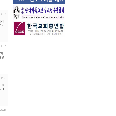
-05-05
전기
전기
-05-01
강화
김정
-04-24
대표
7-1
-04-16