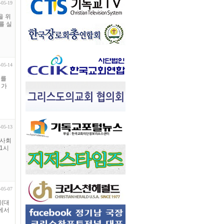
-05-19
을 위
를 실
-05-14
의를
 가
-05-13
대사회
11시
-05-07
(대
홀에서