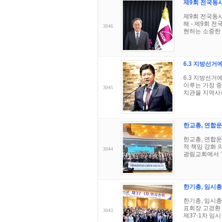
제9회 전국동
제9회 전국동
해 - 제9회 
3046
현하는 소중한 
6.3 지방선
6.3 지방선
이루는 가장 중
3045
치관을 지역사회
한교총, 연합운
한교총, 연합운
적 책임 강화 
3044
광림교회에서 ‘
한기총, 임시총
한기총, 임시총
표회장 고경환 
3043
제37-1차 임시