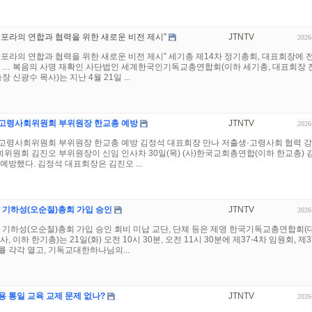
포라의 연합과 협력을 위한 새로운 비전 제시”
JTNTV
2026
포라의 연합과 협력을 위한 새로운 비전 제시” 세기총 제14차 정기총회, 대표회장에 
출 … 복음의 사명 재확인 사단법인 세계한국인기독교총연합회(이하 세기총, 대표회장 
장 신광수 목사)는 지난 4월 21일 ...
고령사회위원회 부위원장 한교총 예방
JTNTV
2026
고령사회위원회 부위원장 한교총 예방 김정석 대표회장 만나 저출생·고령사회 협력 
원회 김진오 부위원장이 신임 인사차 30일(목) (사)한국교회총연합(이하 한교총) 
예방했다. 김정석 대표회장은 김진오 ...
 기하성(오순절)총회 가입 승인
JTNTV
2026
 기하성(오순절)총회 가입 승인 회비 미납 교단, 단체 등은 제명 한국기독교총연합회(
, 이하 한기총)는 21일(화) 오전 10시 30분, 오전 11시 30분에 제37-4차 임원회, 제3
 각각 열고, 기독교대한하나님의...
 통일 교육 교제 문제 없나?
JTNTV
2026