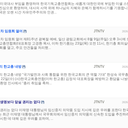
한미국대사 부임을 환영하며 한국기독교총연합회는 새롭게 대한민국에 부임한 미셸 스
진심으로 환영하며, 대사의 사역 위에 하나님의 지혜와 은혜가 함께하시기를 기원합니
은 오랜 시간 자유민주주의와 인권...
-6차 임원회 열어
JTNTV
2026
-6차 임원회 열어 제81주년 광복절 예배, 일산 광림교회에서 8월 9일(주일) 오후 3시에
총연합회(대표회장 고경환 목사, 이하 한기총)는 23일(목) 오전 11시, 한기총 회의
회를 열고, 주요 안건들을 처리했...
리 한교총 내방
JTNTV
2026
 한교총 내방 “국가발전과 사회 통합을 위한 한국교회의 큰 역할 기대” 한성숙 국무
 22일(수) (사)한국교회총연합(이하 한교총) 김정석 대표회장을 예방하고 환담을 나눴
환영 인사에서 “총리 취임을 축하...
 생명보다 앞설 권리는 없다
JTNTV
2026
 권리는 없다 이재명 대통령님의 임신중지 의약품 도입 지시에 깊은 우려를 표한다 한
 최근 이재명 대통령님께서 국무회의에서 임신중지 의약품의 신속한 도입을 추진하
한 데 대해 깊은 우려를 표하며, ...