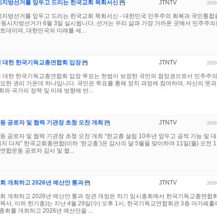
시지방선거를 앞두고 드리는 한국교회 목회서신
JTNTV
2026
시지방선거를 앞두고 드리는 한국교회 목회서신 - 대한민국 민주주의 회복과 국민통합
전국동시지방선거가 6월 3일 실시됩니다. 선거는 우리 삶과 가장 가까운 곳에서 민주주의
토대이며, 대한민국의 미래를 세...
거에 대한 한국기독교총연합회 입장
JTNTV
2026
거에 대한 한국기독교총연합회 입장 투표는 헌법이 보장한 국민의 참정권으로서 민주주
요한 권리 가운데 하나입니다. 국민은 투표를 통해 정치 과정에 참여하며, 자신의 뜻과
와 국가의 정책 및 미래 방향에 반...
동 공로자 및 협력 기관장 초청 오찬 개최
JTNTV
2026
동 공로자 및 협력 기관장 초청 오찬 개최 “한교총 설립 10주년 앞두고 공적 기능 및 
의지 다져” 한국교회총연합(이하 ‘한교총’)은 감사의 달 5월을 맞이하여 11일(월) 오전 
연합운동 공로자 감사 및 협...
회 개최하고 2026년 예산안 통과
JTNTV
2026
회 개최하고 2026년 예산안 통과 정관 개정은 차기 임시총회에서 한국기독교총연합회
목사, 이하 한기총)는 지난 4월 29일(수) 오후 1시, 한국기독교연합회관 3층 아가페
총회를 개최하고 2026년 예산안을 ...