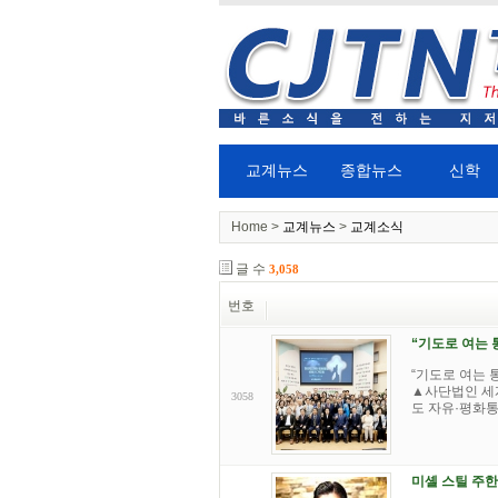
교계뉴스
종합뉴스
신학
Home >
교계뉴스
>
교계소식
글 수
3,058
번호
“기도로 여는 
“기도로 여는 
▲사단법인 세계
3058
도 자유·평화통
미셸 스틸 주