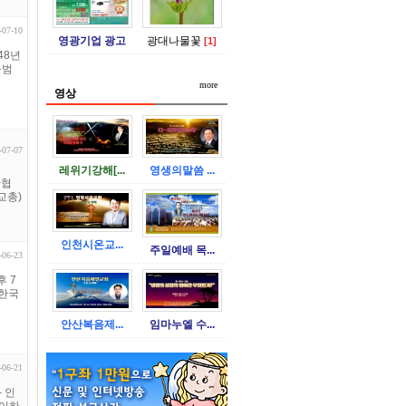
-07-10
영광기업 광고
광대나물꽃
[1]
48년
규범
more
영상
-07-07
레위기강해[...
영생의말씀 ...
단협
교총)
인천시온교...
주일예배 목...
-06-23
후 7
 한국
안산복음제...
임마누엘 수...
-06-21
 인