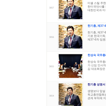
미셸 스틸 주
한미국대사를 
3057
대한민국과 미국
한기총, 제37
한기총, 제37
기로 한국기독교
3056
제37-6차 임원
한성숙 국무총
한성숙 국무총리
가 신임 인사차
3055
김 대표회장은 
한기총 성명서
생명보다 앞설
독교총연합회는
3054
관계 부처에 지시