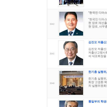
“한국인 디아스
“한국인 디아스
현 장로 재선
3042
현 장로, 사무총
김진오 저출산
김진오 저출산
저출산고령사회위
3041
석 대표회장을 
한기총 실행위,
한기총 실행위,
회장 고경환 목사
3040
차 실행위원회를
통일부의 학생용