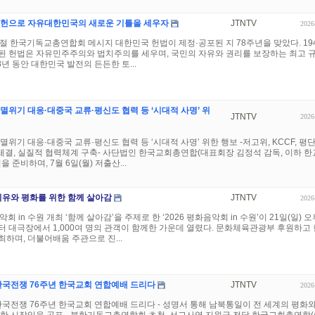
개헌으로 자유대한민국의 새로운 기틀을 세우자
JTNTV
2026
절 한국기독교총연합회 메시지 대한민국 헌법이 제정·공포된 지 78주년을 맞았다. 19
정된 헌법은 자유민주주의와 법치주의를 세우며, 국민의 자유와 권리를 보장하는 최고 
8년 동안 대한민국 발전의 든든한 토...
멸위기 대응·대중국 교류·평신도 협력 등 ‘시대적 사명’ 위
JTNTV
2026
멸위기 대응·대중국 교류·평신도 협력 등 ‘시대적 사명’ 위한 행보 -저고위, KCCF, 평
 체결, 실질적 협력체계 구축- 사단법인 한국교회총연합(대표회장 김정석 감독, 이하 한
을 준비하며, 7월 6일(월) 저출산...
치유와 평화를 위한 함께 살아감
JTNTV
2026
회 in 수원 개최 ‘함께 살아감’을 주제로 한 ‘2026 평화음악회 in 수원’이 21일(일) 오
 대극장에서 1,000여 명의 관객이 함께한 가운데 열렸다. 문화체육관광부 후원하고
하며, 더불어배움 주관으로 진...
5 한국전쟁 76주년 한국교회 연합예배 드리다
JTNTV
2026
5 한국전쟁 76주년 한국교회 연합예배 드리다 - 성명서 통해 남북통일이 전 세계의 평화와