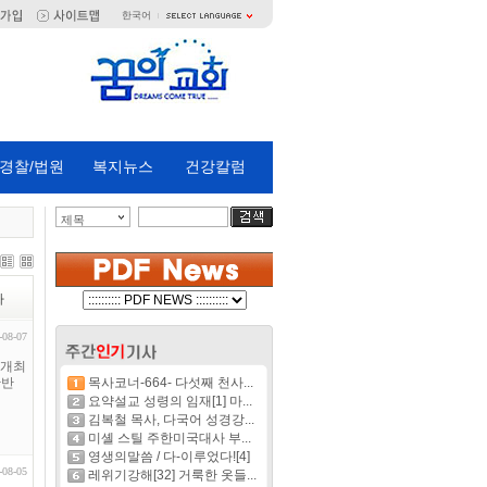
한국어
경찰/법원
복지뉴스
건강칼럼
제목
짜
-08-07
 개최
한반
목사코너-664- 다섯째 천사...
요약설교 성령의 임재[1] 마...
김복철 목사, 다국어 성경강...
미셸 스틸 주한미국대사 부...
영생의말씀 / 다-이루었다![4]
-08-05
레위기강해[32] 거룩한 옷들...