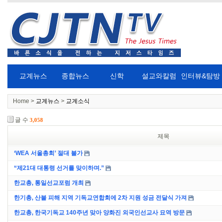
교계뉴스
종합뉴스
신학
설교와칼럼
인터뷰&탐방
Home >
교계뉴스
>
교계소식
글 수
3,058
제목
‘WEA 서울총회’ 절대 불가
“제21대 대통령 선거를 맞이하며.”
한교총, 통일선교포럼 개최
한기총, 산불 피해 지역 기독교연합회에 2차 지원 성금 전달식 가져
한교총, 한국기독교 140주년 맞아 양화진 외국인선교사 묘역 방문