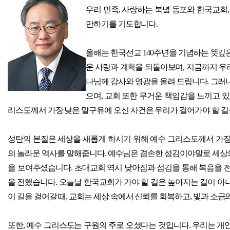
우리 민족
,
사랑하는 북녘 동포와 한국교회
만하기를 기도합니다
.
올해는 한국선교
140
주년을 기념하는 뜻깊
운 사랑과 계획을 되돌아보며
,
지금까지 우
나님께 감사와 영광을 올려 드립니다
.
그러나
으며
,
교회 또한 무거운 책임감을 느끼고 
리스도께서 가장 낮은 말구유에 오신 사건은 우리가 걸어가야 할 
성탄의 본질은 세상을 새롭게 하시기 위해 예수 그리스도께서 가
의 놀라운 역사를 말해줍니다
.
예수님은 겸손한 섬김이야말로 세상의
을 보여주셨습니다
.
초대교회 역시 낮아짐과 섬김을 통해 복음을 
을 전했습니다
.
오늘날 한국교회가 가야 할 길은 높아지는 길이 아
이 길을 걸어갈 때
,
교회는 세상 속에서 신뢰를 회복하고
,
빛과 소금
또한
,
예수 그리스도는 구원의 주로 오셨다는 것입니다
.
우리는 개