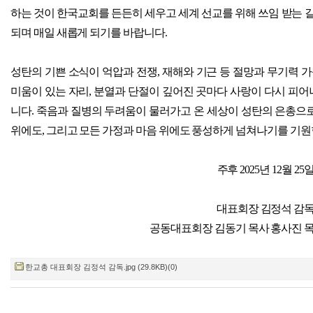
하는 것이 한국교회를 든든히 세우고 세계 선교를 위해 쓰임 받는 
되며 매일 새롭게 되기를 바랍니다
.
성탄의 기쁜 소식이 억압과 전쟁
,
재해와 기근 등 절망과 무기력 가
미움이 있는 자리
,
분열과 단절이 깊어진 곳마다 사랑이 다시 피어
니다
.
죽음과 질병의 두려움이 물러가고 온 세상이 성탄의 은총으
위에도
,
그리고 모든 가정과 마음 위에도 풍성하게 넘쳐나기를 기
주후
2025
년
12
월
25
대표회장 김정석 감
공동대표회장 김동기 목사 홍사진 목
한교총 대표회장 김정석 감독.jpg (29.8KB)(0)