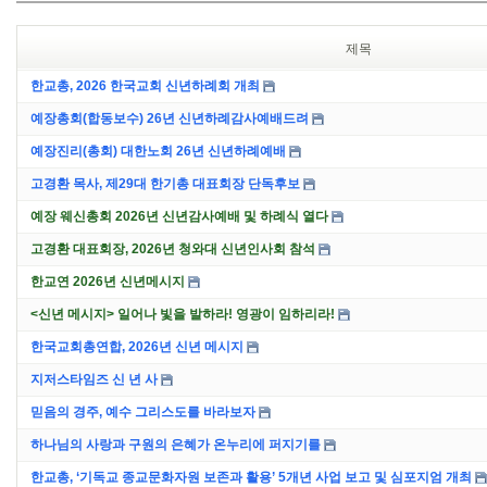
제목
한교총, 2026 한국교회 신년하례회 개최
예장총회(합동보수) 26년 신년하례감사예배드려
예장진리(총회) 대한노회 26년 신년하례예배
고경환 목사, 제29대 한기총 대표회장 단독후보
예장 웨신총회 2026년 신년감사예배 및 하례식 열다
고경환 대표회장, 2026년 청와대 신년인사회 참석
한교연 2026년 신년메시지
<신년 메시지> 일어나 빛을 발하라! 영광이 임하리라!
한국교회총연합, 2026년 신년 메시지
지저스타임즈 신 년 사
믿음의 경주, 예수 그리스도를 바라보자
하나님의 사랑과 구원의 은혜가 온누리에 퍼지기를
한교총, ‘기독교 종교문화자원 보존과 활용’ 5개년 사업 보고 및 심포지엄 개최