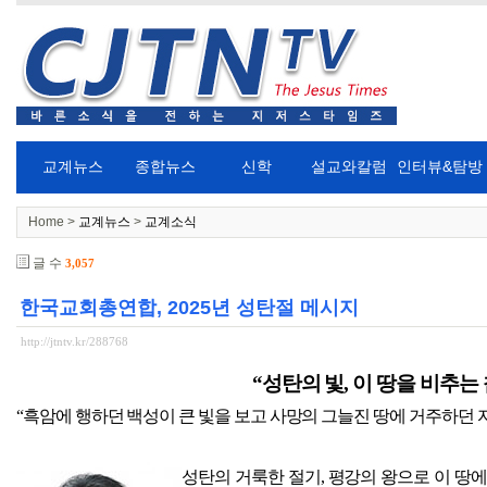
교계뉴스
종합뉴스
신학
설교와칼럼
인터뷰&탐방
Home >
교계뉴스
>
교계소식
글 수
3,057
한국교회총연합, 2025년 성탄절 메시지
http://jtntv.kr/288768
“
성탄의 빛
,
이 땅을 비추는
“
흑암에 행하던 백성이 큰 빛을 보고 사망의 그늘진 땅에 거주하던
성탄의 거룩한 절기
,
평강의 왕으로 이 땅에