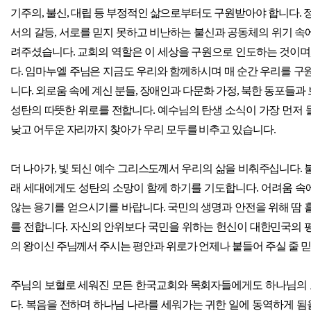
기주의
,
불신
,
대립 등 부정적인 삶으로부터도 구원받아야 합니다
.
서의 갈등
,
서로를 믿지 못하고 비난하는 불신과 공동체의 위기 속
려주셨습니다
.
교회의 역할은 이 세상을 구원으로 인도하는 것이며
다
.
임마누엘 주님은 지금도 우리와 함께하시며 매 순간 우리를 
니다
.
외로움 속에 계신 분들
,
장애인과 다문화 가정
,
북한 동포들과 
성탄의 따뜻한 위로를 전합니다
.
예수님의 탄생 소식이 가장 먼저
낮고 어두운 자리까지 찾아가 우리 모두를 비추고 있습니다
.
더 나아가
,
빛 되신 예수 그리스도께서 우리의 삶을 비춰주십니다
.
래 세대에게도 성탄의 소망이 함께 하기를 기도합니다
.
어려움 속
않는 용기를 얻으시기를 바랍니다
.
국민의 생명과 안전을 위해 땀 
를 전합니다
.
자신의 안위보다 국민을 위하는 헌신이 대한민국의 
의 왕이신 주님께서 주시는 평안과 위로가 언제나 붙들어 주실 줄 
주님의 보혈로 세워진 모든 한국교회와 목회자들에게도 하나님의
다
.
복음을 전하며 하나님 나라를 세워가는 귀한 일에 동역하게 됨