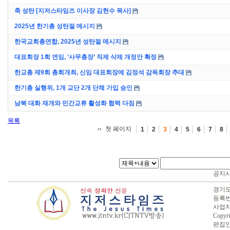
축 성탄 [지저스타임즈 이사장 김헌수 목사]
2025년 한기총 성탄절 메시지
한국교회총연합, 2025년 성탄절 메시지
대표회장 1회 연임, ‘사무총장’ 직제 삭제 개정안 확정
한교총 제9회 총회개최, 신임 대표회장에 김정석 감독회장 추대
한기총 실행위, 1개 교단 2개 단체 가입 승인
남북 대화 재개와 민간교류 활성화 협력 다짐
목록
첫 페이지
1
2
3
4
5
6
7
8
공지
경기도 
등록번호
사업자번
Copyri
편집인 :