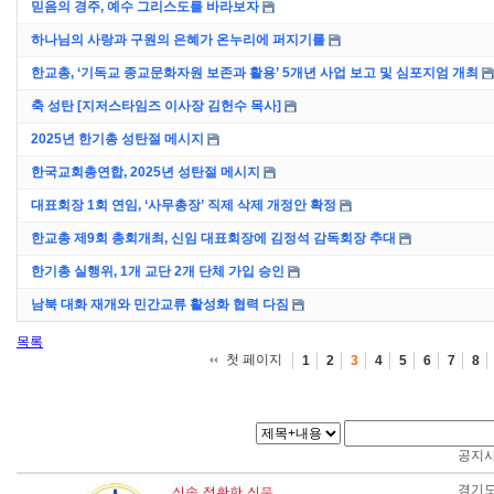
믿음의 경주, 예수 그리스도를 바라보자
하나님의 사랑과 구원의 은혜가 온누리에 퍼지기를
한교총, ‘기독교 종교문화자원 보존과 활용’ 5개년 사업 보고 및 심포지엄 개최
축 성탄 [지저스타임즈 이사장 김헌수 목사]
2025년 한기총 성탄절 메시지
한국교회총연합, 2025년 성탄절 메시지
대표회장 1회 연임, ‘사무총장’ 직제 삭제 개정안 확정
한교총 제9회 총회개최, 신임 대표회장에 김정석 감독회장 추대
한기총 실행위, 1개 교단 2개 단체 가입 승인
남북 대화 재개와 민간교류 활성화 협력 다짐
목록
첫 페이지
1
2
3
4
5
6
7
8
공지
경기도 