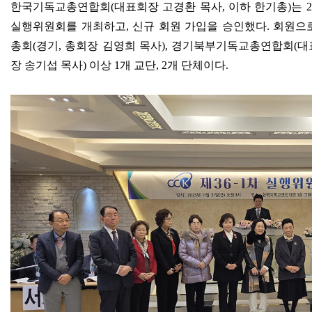
한국기독교총연합회
(
대표회장 고경환 목사
,
이하 한기총
)
는
2
실행위원회를 개최하고
,
신규 회원 가입을 승인했다
.
회원으
총회
(
경기
,
총회장 김영희 목사
),
경기북부기독교총연합회
(
대
장 송기섭 목사
)
이상
1
개 교단
, 2
개 단체이다
.