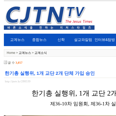
교계뉴스
종합뉴스
신학
설교와칼럼
인터뷰&탐방
Home >
교계뉴스
>
교계소식
글 수
3,057
한기총 실행위, 1개 교단 2개 단체 가입 승인
http://jtntv.kr/288539
한기총 실행위
, 1
개 교단
2
제
36-10
차 임원회
,
제
36-1
차 