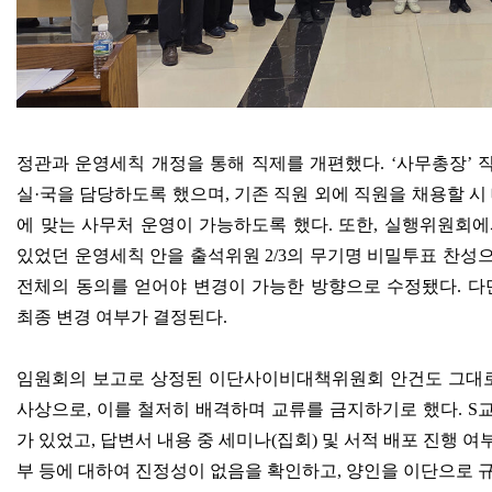
정관과 운영세칙 개정을 통해 직제를 개편했다
. ‘
사무총장
’
실
·
국을 담당하도록 했으며
,
기존 직원 외에 직원을 채용할 시
에 맞는 사무처 운영이 가능하도록 했다
.
또한
,
실행위원회에
있었던 운영세칙 안을 출석위원
2/3
의 무기명 비밀투표 찬성
전체의 동의를 얻어야 변경이 가능한 방향으로 수정됐다
.
다
최종 변경 여부가 결정된다
.
임원회의 보고로 상정된 이단사이비대책위원회 안건도 그대
사상으로
,
이를 철저히 배격하며 교류를 금지하기로 했다
. S
교
가 있었고
,
답변서 내용 중 세미나
(
집회
)
및 서적 배포 진행 여
부 등에 대하여 진정성이 없음을 확인하고
,
양인을 이단으로 