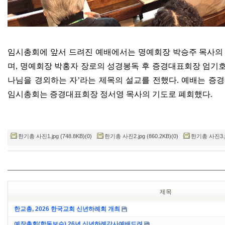
임시총회에 앞서 드려진 예배에서는 명예회장 박승주 목사의
며
,
명예회장 박홍자 장로의 성경봉독 후 증경대표회장 엄기
나님을 경외하는 자
’
라는 제목의 설교를 전했다
.
예배는 증경
임시총회는 증경대표회장 정서영 목사의 기도로 폐회했다
.
한기총 사진1.jpg (748.8KB)(0)
한기총 사진2.jpg (860.2KB)(0)
한기총 사진3.jpg
제목
한교총, 2026 한국교회 신년하례회 개최
예장총회(합동보수) 26년 신년하례감사예배드려