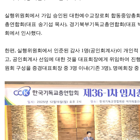
실행위원회에서 가입 승인된 대한예수교장로회 합동중앙총
총연합회
(
대표 송기섭 목사
),
경기북부기독교총연합회
(
대표 
회에서 인사했다
.
한편
,
실행위원회에서 인준된 감사
1
명
(
공인회계사
)
이 개인적
고
,
공인회계사 선임에 대한 것을 대표회장에게 위임하여 진
원회 구성을 증경대표회장 중
3
명 이내
(
기존
3
명
),
명예회장 