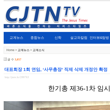
교계뉴스
종합뉴스
신학
설교와칼럼
인터뷰&탐방
Home >
교계뉴스
>
교계소식
글 수
3,057
대표회장 1회 연임, ‘사무총장’ 직제 삭제 개정안 확정
http://jtntv.kr/288763
한기총 제
36-1
차 임