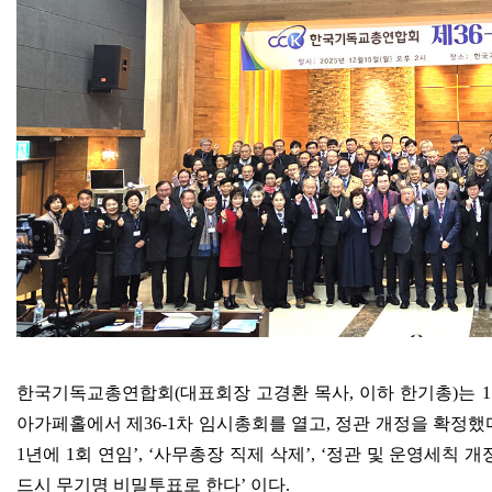
한국기독교총연합회
(
대표회장 고경환 목사
,
이하 한기총
)
는
1
아가페홀에서 제
36-1
차 임시총회를 열고
,
정관 개정을 확정했
1
년에
1
회 연임
’, ‘
사무총장 직제 삭제
’, ‘
정관 및 운영세칙 개
드시 무기명 비밀투표로 한다
’
이다
.