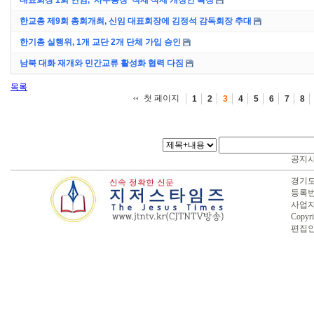
대표회장 1회 연임, ‘사무총장’ 직제 삭제 개정안 확정
한교총 제9회 총회개최, 신임 대표회장에 김정석 감독회장 추대
한기총 실행위, 1개 교단 2개 단체 가입 승인
남북 대화 재개와 민간교류 활성화 협력 다짐
목록
첫 페이지
1
2
3
4
5
6
7
8
공지
경기도 
등록번호
사업자번
Copyri
편집인 :