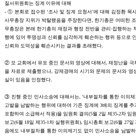
질서위원회는 징계 이유에 대해
-
①
본회로 접수된
‘
조사 및 징계 요청서
’
에 대해 김정환 목
사무총장 지위가 박탈됐음을 주장한다면
,
한기총은 어떠한 조
무총장은 본래 한기총의 재정과 행정 전반을 관리
·
집행하는 
행에 있어 투명성과 신뢰를 심각하게 훼손하는 행위 등으로 
신뢰와 도덕성을 훼손시키는 결과를 초래했다
.
②
모 교회에서 유포 중인 문서와 영상에 대해서
,
재정난을 극
을 자료로 제출했으나
,
강제경매의 시기와 문제의 문서와 영
실이 있음을 인정했다
.
③
진행 중인 민사소송에 대해서는
, ‘
내부절차를 통한 이의제기
고발을 남발하는 행위에 대하여 기존 징계에
3
배의 징계를 추
포함하여 소급해서 적용
)
을 임원회 결의
(5
월
2
일 제
35-2
차 임
보고
(6
월
18
일 제
35-1
차 실행위원회
),
임시총회 보고
(6
월
27
일
음에도 내부절차를 통한 이의제기도 없이 민사소송을 남발하