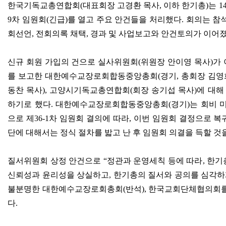
한국기독교총연합회
(
대표회장 고경환 목사
,
이하 한기총
)
는
1
9
차 임원회
(
긴급
)
를 열고 주요 안건들을 처리했다
.
회의는 참
회선언
,
전회의록 채택
,
경과 및 사업보고와 안건토의가 이어
신규 회원 가입의 건으로 실사위원회
(
위원장 안이영 목사
)
가
를 보고한 대한예수교장로회합동중앙총회
(
경기
,
총회장 김영
동찬 목사
),
고양시기독교총연합회
(
회장 송기섭 목사
)
에 대해
하기로 했다
.
대한예수교장로회합동중앙총회
(
경기
)
는 회비 
으로 제
36-1
차 임원회 결의에 따라
,
이번 임원회 결정으로 복
단에 대해서는 정식 절차를 밟고 난 후 임원회 의결을 득할 것
질서위원회 상정 안건으로
“
정관과 운영세칙 등에 따라
,
한기
신뢰성과 윤리성을 상실하고
,
한기총의 질서와 공의를 심각하
불분명한 대한예수교장로회총회
(
반석
),
한국교회단체협의회를
다
.