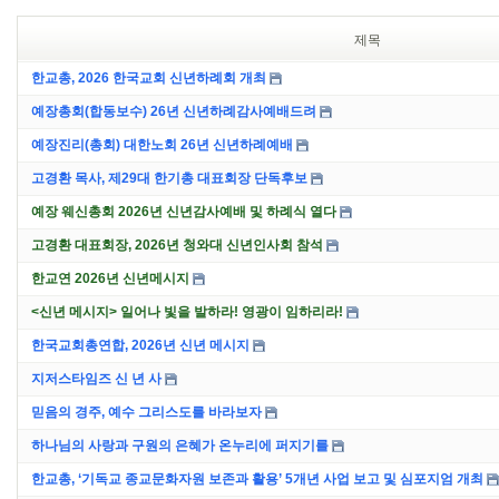
제목
한교총, 2026 한국교회 신년하례회 개최
예장총회(합동보수) 26년 신년하례감사예배드려
예장진리(총회) 대한노회 26년 신년하례예배
고경환 목사, 제29대 한기총 대표회장 단독후보
예장 웨신총회 2026년 신년감사예배 및 하례식 열다
고경환 대표회장, 2026년 청와대 신년인사회 참석
한교연 2026년 신년메시지
<신년 메시지> 일어나 빛을 발하라! 영광이 임하리라!
한국교회총연합, 2026년 신년 메시지
지저스타임즈 신 년 사
믿음의 경주, 예수 그리스도를 바라보자
하나님의 사랑과 구원의 은혜가 온누리에 퍼지기를
한교총, ‘기독교 종교문화자원 보존과 활용’ 5개년 사업 보고 및 심포지엄 개최