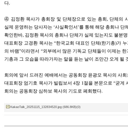
다
.
④
김정환 목사가 총회장 및 단체장으로 있는 총회
,
단체의 
실제 운영하는 당사자는
‘
사실확인서
’
를 통해 해당 총회나 단
확인한바
,
김정환 목사의 총회나 단체가 실제 있는지도 불분
대표회장 고경환 목사는
“
한국교회 대표인 단체
(
한기총
)
가 누
의 바램
”
이라면서
“
외부에서 많은 기독교 단체들이 이제는 
기총과 그 모습을 따라가자는 말을 듣는 날이 조만간 오게 될
회의에 앞서 드려진 예배에서는 공동회장 윤광모 목사의 사회
대표회장 엄기호 목사가 빌립보서
4
장
1
절을 본문으로
“
굳게 
회의는 공동회장 심하보 목사의 기도로 폐회했다
.
KakaoTalk_20251115_132834520.jpg (686.8KB)(0)