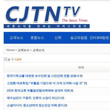
교계뉴스
종합뉴스
신학
설교와칼럼
인터뷰&탐방
Home >
교계뉴스
>
교계소식
글 수
3,058
제목
한국기독교를 대변한 보수단체 및 시민단체 연합 성명서
고경환 대표회장,“부활절 기점으로 더 크게 도약해 나갈 것”
2026 한국교회 부활절연합새벽예배 성대히 개최
예수님만이 구원주, 인류의 소망이 되신다
소셜미디어, 청소년에게 정신건강 피해 준다