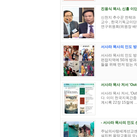
진용식 목사, 신흥 이단
신천지 추수꾼 전략과 
교수 , 한국기독교이단
연구위원회(위원장 배만석
서사라 목사의 인도 방
서사라 목사의 인도 
펀잡지역에 50개 방과
들을 위해 먼저 믿는 자
서사라 목사 저서 'Outsid
서사라 목사 저서, 'Ou
다. 이미 천국지옥간증 1,
계시록 22장 15절에 ...
- 서사라 목사의 인도 
주님의사랑세계선교센터/
설치된 움막교회의 모습.