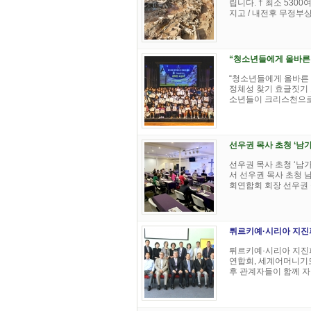
립니다. † 최소 530
지고 / 내전후 무정부상태
“청소년들에게 올바른
“청소년들에게 올바른 
정체성 찾기 효글짓기 
소년들이 크리스천으로서
선우권 목사 초청 ‘남
선우권 목사 초청 ‘남
서 선우권 목사 초청 
회연합회 회장 선우권 목
튀르키예·시리아 지진
튀르키예·시리아 지진피
연합회, 세계어머니기
후 관계자들이 함께 자리하