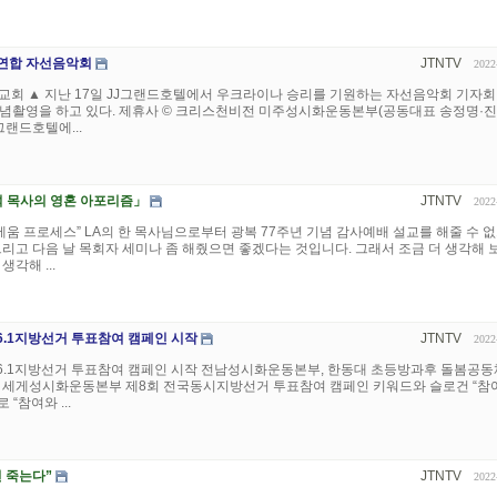
연합 자선음악회
JTNTV
2022
교회 ▲ 지난 17일 JJ그랜드호텔에서 우크라이나 승리를 기원하는 자선음악회 기자
기념촬영을 하고 있다. 제휴사 © 크리스천비전 미주성시화운동본부(공동대표 송정명·
그랜드호텔에...
석 목사의 영혼 아포리즘」
JTNTV
2022
 세움 프로세스” LA의 한 목사님으로부터 광복 77주년 기념 감사예배 설교를 해줄 수 
그리고 다음 날 목회자 세미나 좀 해줬으면 좋겠다는 것입니다. 그래서 조금 더 생각해 
각해 ...
6.1지방선거 투표참여 캠페인 시작
JTNTV
2022
6.1지방선거 투표참여 캠페인 시작 전남성시화운동본부, 한동대 초등방과후 돌봄공동
 세게성시화운동본부 제8회 전국동시지방선거 투표참여 캠페인 키워드와 슬로건 “참여
 “참여와 ...
 죽는다”
JTNTV
2022