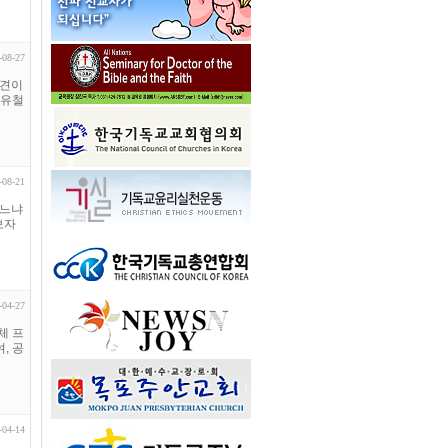
-08-27
회견이
진유철
-08-21
없느냐
보자
-04-27
체 프
, 공
-04-14