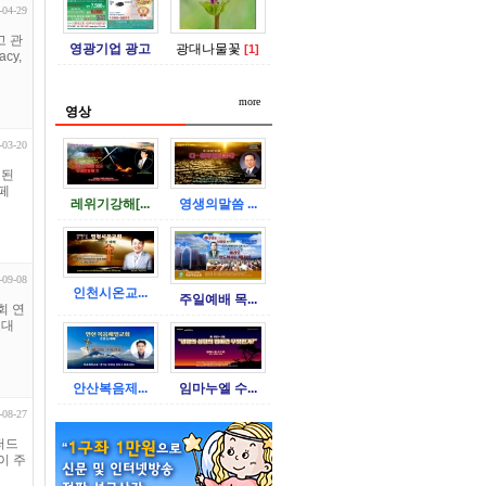
-04-29
고 관
영광기업 광고
광대나물꽃
[1]
cy,
more
영상
-03-20
외된
페
레위기강해[...
영생의말씀 ...
-09-08
인천시온교...
주일예배 목...
회 연
교대
안산복음제...
임마누엘 수...
-08-27
퍼드
이 주