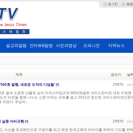
설교와칼럼
인터뷰&탐방
사진과영상
오피니언
지역뉴스
제목
글쓴이
날
500호 발행, 새로운 도약의 디딤돌'
JTNTV
2023
달려온 결과 소중한 산물로 남아 지저스타임즈와 MOU체결한 크리스천비전 대표 이정현
도의 비전을 함께 나누는 신문’이라는 모토를 걸고 2012년 창간된 크리스천비전신문
 되었다. 주님의...
명 실종 아비규환
JTNTV
2023
고, 시신을 포크레인으로 구덩이를 파고 매장 한국교회여 리비아를 위하여 기도를 부