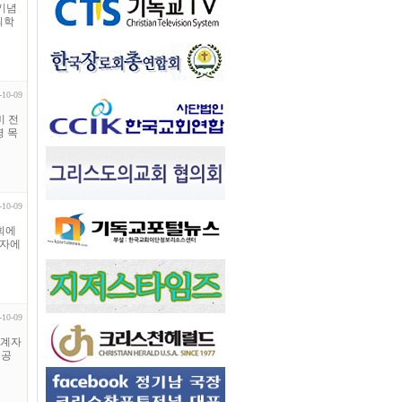
 기념
최학
-10-09
비 전
 목
-10-09
회에
 자에
-10-09
관계자
 공