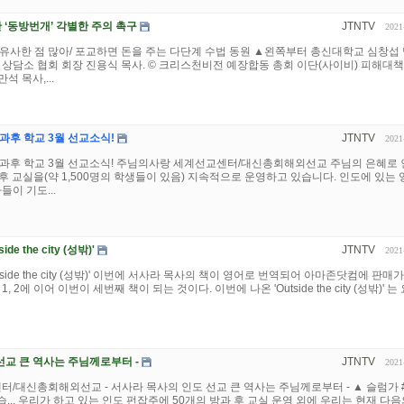
 ‘동방번개’ 각별한 주의 촉구
JTNTV
2021
유사한 점 많아/ 포교하면 돈을 주는 다단계 수법 동원 ▲왼쪽부터 총신대학교 심창섭
 상담소 협회 회장 진용식 목사. © 크리스천비전 예장합동 총회 이단(사이비) 피해대
 목사,...
과후 학교 3월 선교소식!
JTNTV
2021
방과후 학교 3월 선교소식! 주님의사랑 세계선교센터/대신총회해외선교 주님의 은혜로
후 교실을(약 1,500명의 학생들이 있음) 지속적으로 운영하고 있습니다. 인도에 있는 
들이 기도...
e the city (성밖)'
JTNTV
2021
tside the city (성밖)' 이번에 서사라 목사의 책이 영어로 번역되어 아마존닷컴에 판매가
 2에 이어 이번이 세번째 책이 되는 것이다. 이번에 나온​ 'Outside the city (성밖)' 는
선교 큰 역사는 주님께로부터 -
JTNTV
2021
대신총회해외선교 - 서사라 목사의 인도 선교 큰 역사는 주님께로부터 - ▲ 슬럼가 #
.. 우리가 하고 있는 인도 펀잡주에 50개의 방과 후 교실 운영 외에 우리는 현재 다음