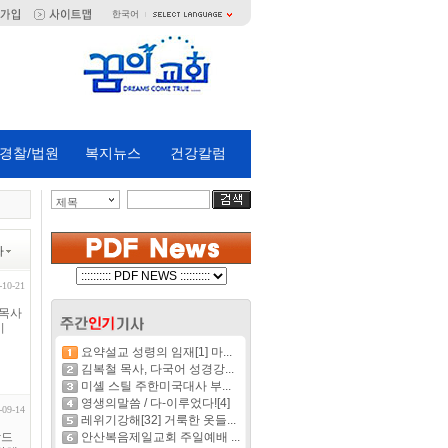
한국어
경찰/법원
복지뉴스
건강칼럼
제목
짜
-10-21
 목사
이
요약설교 성령의 임재[1] 마...
김복철 목사, 다국어 성경강...
미셸 스틸 주한미국대사 부...
영생의말씀 / 다-이루었다![4]
-09-14
레위기강해[32] 거룩한 옷들...
탁드
안산복음제일교회 주일예배 ...