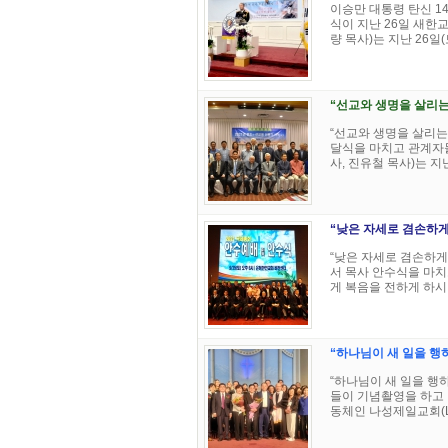
이승만 대통령 탄신 1
식이 지난 26일 새
량 목사)는 지난 26일(토
“선교와 생명을 살리는
“선교와 생명을 살리는
달식을 마치고 관계자
사, 진유철 목사)는 지난 
“낮은 자세로 겸손하
“낮은 자세로 겸손하
서 목사 안수식을 마치
게 복음을 전하게 하시려
“하나님이 새 일을 행
“하나님이 새 일을 행
들이 기념촬영을 하고 
동체인 나성제일교회(LA Ko