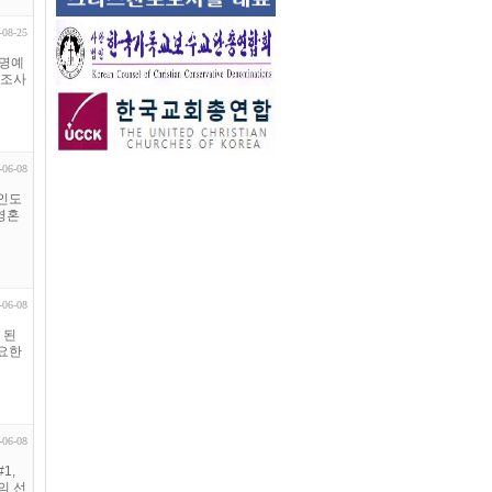
-08-25
 명예
책조사
-06-08
 인도
영혼
-06-08
 된
 요한
-06-08
1,
의 선