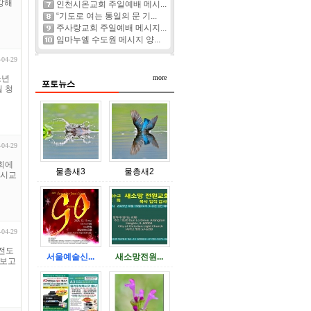
 강해
인천시온교회 주일예배 메시...
“기도로 여는 통일의 문 기...
주사랑교회 주일예배 메시지...
임마누엘 수도원 메시지 양...
-04-29
소년
more
포토뉴스
 청
-04-29
교회에
물총새3
물총새2
종시교
-04-29
교전도
서울예술신...
새소망전원...
 보고