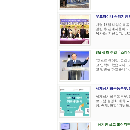
우크라이나 승리기원 
내달 18일 나성순복음
열린 후 관계자들이 
목사)는 지난 17일 JJ
8월 셋째 주일「소강
“포스트 엔데믹, 교회
고 연락이 왔습니다. 
고 답변을 하였습니다. 생
세계성시화운동본부, 
세계성시화운동본부, 
로그램 설명회 개최 ▲
정, 축제, 화합” 키워드로
“뭉치면 살고 흩어지면