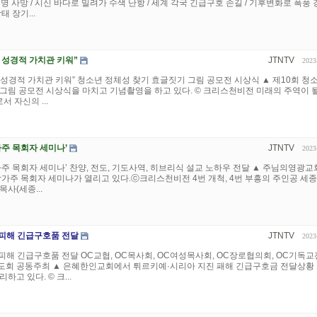
0여명 사망 / 시신 바다로 밀려가 수색 난항 / 세계 각국 긴급구호 손길 / 기후변화로 폭풍
 장기...
 성경적 가치관 키워”
JTNTV
2023
성경적 가치관 키워” 청소년 정체성 찾기 효글짓기 그림 공모전 시상식 ▲ 제10회 청
그림 공모전 시상식을 마치고 기념촬영을 하고 있다. © 크리스천비전 미래의 주역이 될
 자신의 ...
가주 목회자 세미나’
JTNTV
2023
가주 목회자 세미나’ 찬양, 전도, 기도사역, 히브리식 설교 노하우 전달 ▲ 주님의영광
남가주 목회자 세미나가 열리고 있다.ⓒ크리스천비전 4번 개척, 4번 부흥의 주인공 세
사(세종...
피해 긴급구호품 전달
JTNTV
2023
해 긴급구호품 전달 OC교협, OC목사회, OC여성목사회, OC장로협의회, OC기독
도회 공동주최 ▲ 은혜한인교회에서 튀르키예·시리아 지진 패해 긴급구호금 전달상황
고 있다. © 크...