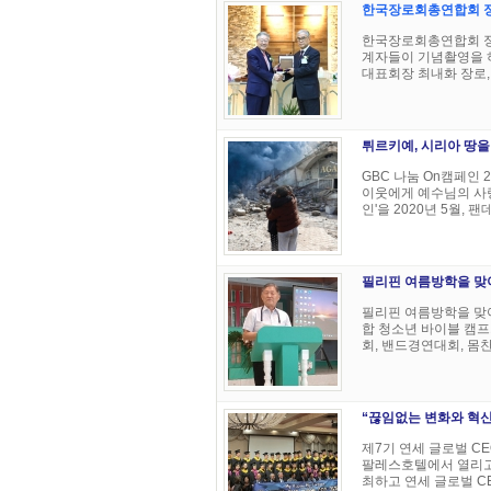
한국장로회총연합회 
한국장로회총연합회 정
계자들이 기념촬영을 하고 
대표회장 최내화 장로, 이
튀르키예, 시리아 땅을
GBC 나눔 On캠페인 
이웃에게 예수님의 사랑
인'을 2020년 5월, 팬
필리핀 여름방학을 맞
필리핀 여름방학을 맞아
합 청소년 바이블 캠프
회, 밴드경연대회, 몸찬양
“끊임없는 변화와 혁
제7기 연세 글로벌 C
팔레스호텔에서 열리고
최하고 연세 글로벌 CE