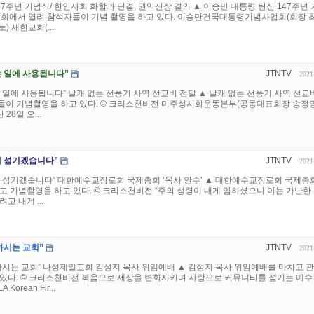
47주년 기념식/ 한인사회 화합과 단결, 권익신장 결의 ▲ 이승만 대통령 탄신 147주년
한교회에서 열려 참석자들이 기념 촬영을 하고 있다. 이승만건국대통령기념사업회(회장 
) 새한교회(...
 일에 사용됩니다”
JTNTV
2021
 일에 사용됩니다” 날개 없는 선풍기 사역 선교비 전달 ▲ 날개 없는 선풍기 사역 선교
들이 기념촬영을 하고 있다. © 크리스천비전 미주성시화운동본부(공동대표회장 송정명
28일 오...
게 섬기겠습니다”
JTNTV
2021
게 섬기겠습니다” 대한예수교장로회 국제총회 ‘목사 안수’ ▲ 대한예수교장로회 국제총
고 기념촬영을 하고 있다. © 크리스천비전 “주의 성령이 내게 임하셨으니 이는 가난한
고 내게 ...
하시는 교회”
JTNTV
2021
하시는 교회” 나성제일교회 김성지 목사 위임예배 ▲ 김성지 목사 위임예배를 마치고 
있다. © 크리스천비전 복음으로 세상을 변화시키며 사랑으로 커뮤니티를 섬기는 예수
rean Fir...