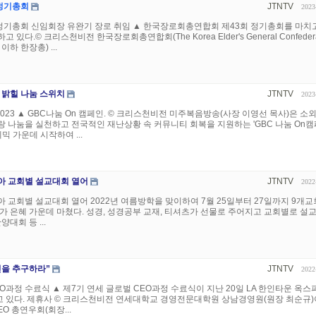
정기총회
JTNTV
2023
기총회 신임회장 유완기 장로 취임 ▲ 한국장로회총연합회 제43회 정기총회를 마치
있다.© 크리스천비전 한국장로회총연합회(The Korea Elder's General Confedera
하 한장총) ...
 밝힐 나눔 스위치
JTNTV
2023
2023 ▲ GBC나눔 On 캠페인. © 크리스천비전 미주복음방송(사장 이영선 목사)은 소
 나눔을 실천하고 전국적인 재난상황 속 커뮤니티 회복을 지원하는 'GBC 나눔 On캠
데믹 가운데 시작하여 ...
아 교회별 설교대회 열어
JTNTV
2022
 교회별 설교대회 열어 2022년 여름방학을 맞이하여 7월 25일부터 27일까지 9개교
가 은혜 가운데 마쳤다. 성경, 성경공부 교재, 티셔츠가 선물로 주어지고 교회별로 설
대회 등 ...
신을 추구하라”
JTNTV
2022
EO과정 수료식 ▲ 제7기 연세 글로벌 CEO과정 수료식이 지난 20일 LA 한인타운 옥스
 있다. 제휴사 © 크리스천비전 연세대학교 경영전문대학원 상남경영원(원장 최순규)
O 총연우회(회장...