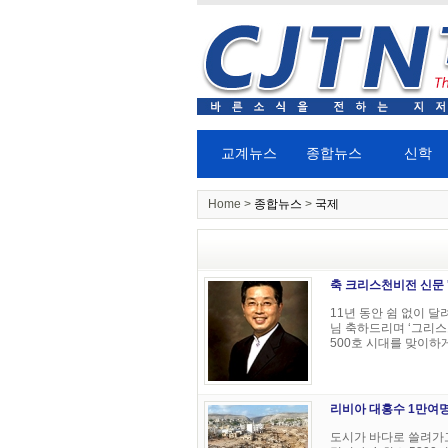
교계뉴스
종합뉴스
신학
Home >
종합뉴스
>
국제
축 크리스천비전 신문 '
11년 동안 쉼 없이 
님 축하드리며 ‘그리스
500호 시대를 맞이하게
리비아 대홍수 1만여
도시가 바다로 쓸려가