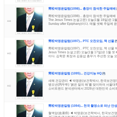
靑松박명윤칼럼(1098)... 총장이 참석한 주일예배
靑松박명윤칼럼(1098)... 총장이 참석한 주일예
The Jesus Times 논설고문) 오늘(1월 18일)은
444
Sunday after Epiphany)이다. 매월 셋째 주일에 윤
靑松박명윤칼럼(1097)... PTC 오찬모임, 책 선물
靑松박명윤칼럼(1097)... PTC 오찬모임, 책 선
Jesus Times 논설고문) 오늘(1월 17일)은 1월 
443
이다. 김학문 회장과 김용섭 총무가 주선한 오늘 오.
靑松박명윤칼럼 (1095)... 건강지능 HQ
새해 건강관리 ◀ 박명윤(보건학박사, 한국보건영양연구소
병오년(丙午年) ‘붉은 말의 해’를 맞이하여 서울
442
소비트랜드 분석센터에서 2026년 대한민국 소비트.
靑松박명윤칼럼 (1094)... 천국 촬영소로 떠난 안
혈액암(血液癌) ◀ 박명윤(보건학박사, 한국보건영