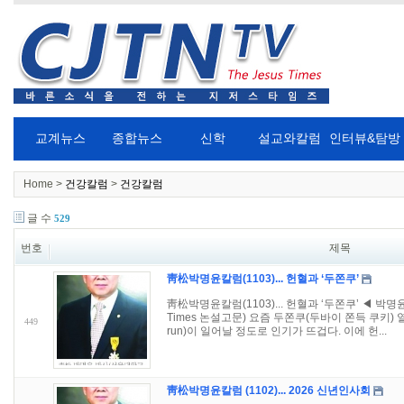
교계뉴스
종합뉴스
신학
설교와칼럼
인터뷰&탐방
Home >
건강칼럼
>
건강칼럼
글 수
529
번호
제목
靑松박명윤칼럼(1103)... 헌혈과 ‘두쫀쿠’
靑松박명윤칼럼(1103)... 헌혈과 ‘두쫀쿠’ ◀ 박명
Times 논설고문) 요즘 두쫀쿠(두바이 쫀득 쿠키) 
449
run)이 일어날 정도로 인기가 뜨겁다. 이에 헌...
靑松박명윤칼럼 (1102)... 2026 신년인사회