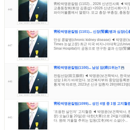
靑松박명윤칼럼 (1102)... 2026 신년인사회 
교총동창회(회장 김종섭) <2026 신년인사회>가 1월
448
파이어볼룸에서 열렸다. 모교 총장·부총장, 총동창회
靑松박명윤칼럼 (1101)... 신장(腎臟)병과 심장(心
만성 콩팥병(chronic kidney disease) ◀ 박
Times 논설고문) 최근 미국 버지니아대학교(Universi
447
Sinai Hospital)이 공동으로 연구한 결과 신장(腎臟·
靑松박명윤칼럼(1100)... 남성 암(癌)1위는?
전립선암(前立腺癌) ◀ 박명윤(보건학박사, 한국보건영양
성암 1위가 바뀌었다. 보건복지부와 중앙암등록본부
446
통계’에 따르면, 2023년 신규 암환자 28만8613명(남
靑松박명윤칼럼(1099)... 성인 4명 중 1명 고지혈
‘조용한 살인자’ 고지혈증 ◀ 박명윤(보건학박사, 한국
문) 오늘(1월 20일)은 대한(大寒)으로 24절기(節
445
다. 원래 겨울철 추위는 입동(立冬)에서 소설(小...