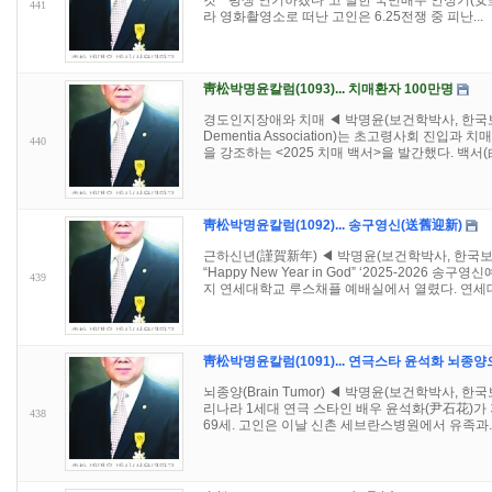
것” “평생 연기하겠다”고 말한 국민배우 안성기(安聖
441
라 영화촬영소로 떠난 고인은 6.25전쟁 중 피난...
靑松박명윤칼럼(1093)... 치매환자 100만명
경도인지장애와 치매 ◀ 박명윤(보건학박사, 한국보
Dementia Association)는 초고령사회 진입과
440
을 강조하는 <2025 치매 백서>을 발간했다. 백서(白
靑松박명윤칼럼(1092)... 송구영신(送舊迎新)
근하신년(謹賀新年) ◀ 박명윤(보건학박사, 한국보건영
“Happy New Year in God” ‘2025-2026 
439
지 연세대학교 루스채플 예배실에서 열렸다. 연세대학
靑松박명윤칼럼(1091)... 연극스타 윤석화 뇌종
뇌종양(Brain Tumor) ◀ 박명윤(보건학박사, 한국
리나라 1세대 연극 스타인 배우 윤석화(尹石花)가 지
438
69세. 고인은 이날 신촌 세브란스병원에서 유족과..