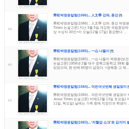
靑松박명윤칼럼(1086)... 人文學 강좌, 종강
靑松박명윤칼럼(1086)... 人文學 강좌, 종강 박명
Times 논설고문) 지난 3월 5일 개강한 국립중
433
상 수상자 30인>이 오늘(12월 17일) 종강했다. ...
靑松박명윤칼럼(1085)... 一山 나들이
靑松박명윤칼럼(1085)... 一山 나들이 박명윤(보건학
논설고문) 1958년 2월 대구 경북고등학교 39회 
432
있었으며, 한 반에 60명이 넘었다. <경북중·고 제...
靑松박명윤칼럼(1084)... 여든여섯번째 생일맞이
靑松박명윤칼럼(1084)... 여든여섯번째 생일맞이
Jesus Times 논설고문) 어제(12월 13일 토요
431
11일, 목요일) 날에는 가족 중에 직장인과 학생이 ..
靑松박명윤칼럼(1083)... ‘저혈압 쇼크’로 김지미 