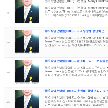
靑松박명윤칼럼 (1090)... 祝 聖誕, Merry Christma
靑松박명윤칼럼 (1090)... 祝 聖誕, Merry Ch
장/The Jesus Times 논설고문) 연세대학교회(Yonse
437
크리스마스이브(Christmas Eve) 음악예배(말씀과 캐
靑松박명윤칼럼(1089)... 고교 동창생 송년회
靑松박명윤칼럼(1089)... 고교 동창생 송년회 ◀
Jesus Times 논설고문) 12월 22일(월요일)은 
436
장 긴 날이다. 지구는 자전축(自轉軸)이 23.5도 기..
靑松박명윤칼럼(1088)... 송년회 그리고 TV 방송
靑松박명윤칼럼(1088)... 송년회 그리고 TV 방
Jesus Times 논설고문) 2025 서울대학교 보건
435
대학교 호암교수회관에서 개최되었다. 송년회 개..
靑松박명윤칼럼 (1087)... 추위와 ‘혈압 스파이크’
靑松박명윤칼럼 (1087)... 추위와 ‘혈압 스파이
양연구소 이사장 / The Jesus Times 논설고문)) 혈
434
이로 우리 몸의 좁아진 혈관을 혈액이 통과하면 ...