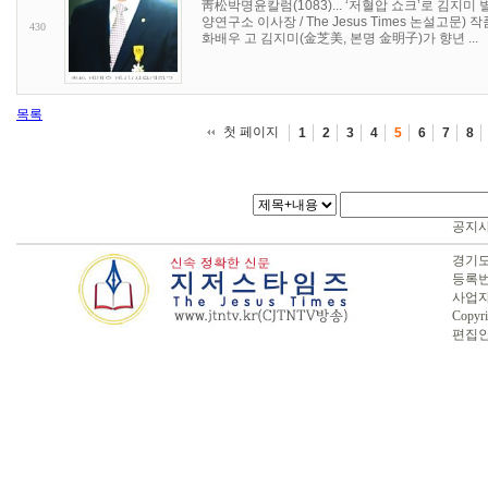
靑松박명윤칼럼(1083)... ‘저혈압 쇼크’로 김지
양연구소 이사장 / The Jesus Times 논설고
430
화배우 고 김지미(金芝美, 본명 金明子)가 향년 ...
목록
첫 페이지
1
2
3
4
5
6
7
8
공지
경기도 
등록번호
사업자번
Copyri
편집인 :