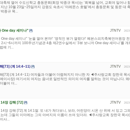
대축제 열어 수도신학교 총동문회(회장 박종규 목사)는 ‘회복을 넘어, 교회여 일어나 
지난 10월 23일~25일까지 강원도 속초시 ‘마레몬스 호텔’에서 총동문회 및 동문 대 
박종규 목...
 One day 세미나”
JTNTV
2023
 One day 세미나” ‘눈을 열어 본까!’ ‘영적인 뷰가 열렸다!’ 헤븐스피치축복언어원장 전
 2시~6시까지 100주년기념관 4층 제2연수실에서 ‘3뷰 보니까 One day 세미나’를 
법에 기...
3] (계 14:4~11)
JTNTV
2023
[73] (계 14:4~11) 여자들과 더불어 더렵혀지지 아니한 자 ◀주사랑교회 장한국 목
tv명예이사장) 여기서의 여자는 음녀로 일반적인 의미의 여자를 말하는 것이 아닙니다. 
불어 더...
4장 강해 [72]
JTNTV
2023
4장 강해 [72] 계 14:1절: 또 내가 쳐다보니, 보라, 어린양이 시온 산 위에 서 있고 그
있는데 그들의 이마에는 그의 아버지의 이름이 쓰여 있더라. ◀주사랑교회 장한국 목사
이사...