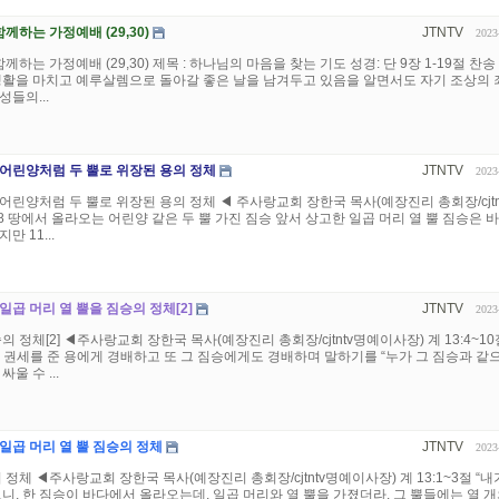
께하는 가정예배 (29,30)
JTNTV
2023
께하는 가정예배 (29,30) 제목 : 하나님의 마음을 찾는 기도 성경: 단 9장 1-19절 찬송 
생활을 마치고 예루살렘으로 돌아갈 좋은 날을 남겨두고 있음을 알면서도 자기 조상의 
들의...
) 어린양처럼 두 뿔로 위장된 용의 정체
JTNTV
2023
) 어린양처럼 두 뿔로 위장된 용의 정체 ◀ 주사랑교회 장한국 목사(예장진리 총회장/cjtn
~18 땅에서 올라오는 어린양 같은 두 뿔 가진 짐승 앞서 상고한 일곱 머리 열 뿔 짐승은 
 11...
 일곱 머리 열 뿔을 짐승의 정체[2]
JTNTV
2023
의 정체[2] ◀주사랑교회 장한국 목사(예장진리 총회장/cjtntv명예이사장) 계 13:4~10
 권세를 준 용에게 경배하고 또 그 짐승에게도 경배하며 말하기를 “누가 그 짐승과 같
울 수 ...
) 일곱 머리 열 뿔 짐승의 정체
JTNTV
2023
 정체 ◀주사랑교회 장한국 목사(예장진리 총회장/cjtntv명예이사장) 계 13:1~3절 “내
보니, 한 짐승이 바다에서 올라오는데, 일곱 머리와 열 뿔을 가졌더라. 그 뿔들에는 열 