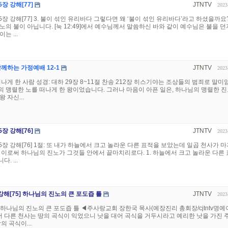
장 강해[77]
JTNTV
2023
5장 강해[77] 3. 불이 섞인 유리바다 그렇다면 왜 ‘불이 섞인 유리바다’라고 하셨을까요
노의 불이 아닙니다. [눅 12:49]에서 예수님께서 말씀하신 바와 같이 예수님은 불을 
는 ...
께하는 가정예배 12-1
JTNTV
2023
나게 한 사람 성경: 대하 29장 8~11절 찬송 212장 히스기야는 조상들의 범죄로 말미
 맹렬한 노를 떠나게 한 왕이었습니다. 그러나 마음이 아픈 일은, 하나님의 맹렬한 
 자신...
장 강해[76]
JTNTV
2023
5장 강해[76] 1절: 또 내가 하늘에서 크고 놀라운 다른 표적을 보았는데 일곱 천사가 
 이로써 하나님의 진노가 그것들 안에서 끝마치리로다. 1. 하늘에서 크고 놀라운 다른
. ...
 강해[75] 하나님의 진노의 큰 포도즙 틀
JTNTV
2023
5] 하나님의 진노의 큰 포도즙 틀 ◀주사랑교회 장한국 목사(예장진리 총회장/cjtntv명
에서 다른 천사는 땅의 곡식이 익었으니 낫을 대어 곡식을 거두시라고 예리한 낫을 가진 
의 곡식이...