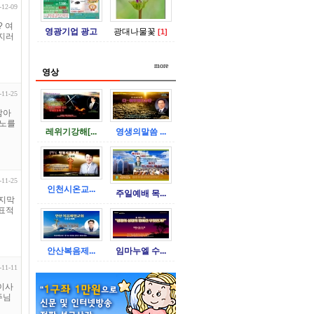
-12-09
? 여
영광기업 광고
광대나물꽃
[1]
던지러
more
영상
-11-25
암아
진노를
레위기강해[...
영생의말씀 ...
-11-25
인천시온교...
주일예배 목...
마지막
 표적
안산복음제...
임마누엘 수...
-11-11
예이사
주님