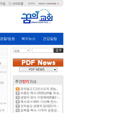
한국어
경찰/법원
복지뉴스
건강칼럼
제목
짜
-01-12
것이
요약설고 [그리스도의 권능...
피종진 목사 2026년8월 국내...
생명의 양식 가정예배[8월1~...
목사코너-664- 다섯째 천사...
-01-06
요약설교 성령의 임재[1] 마...
도가
김복철 목사, 다국어 성경강...