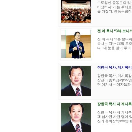
수도침신 총동문회 및 
비상하자’ 라는 주제로 
를 가졌다. 총동문회장 
전 아 목사 “3뷰 보니까
전 아 목사 “3뷰 보니까
목사는 지난 23일 오후
다. ‘내 눈을 열어 주의 
장한국 목사, 계시록강해[7
장한국 목사, 계시록강해
장진리 총회장/cjtn
면 여기서는 여자들과 더
장한국 목사 저 계시록 1
장한국 목사 저 계시록 1
께 십사만 사천 명이 
진리 총회장/cjtntv명예