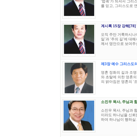
‘법궤’가 되셔서 그리
를 믿고, 그리스도로 연합
계시록 15장 강해[78
오직 주만 거룩하시나이
일’과 ‘주의 길’에 대
께서 영안으로 보여주신 
제3장 예수 그리스도의
영혼 정화의 길과 조명
와 초탈에 의한 영혼의
의 밝아짐은 영혼의 ‘조명
소진우 목사, 주님과 함
소진우 목사, 주님과 함께
이라도 하나님을 신뢰합
하여 하나님이 행하실 새 