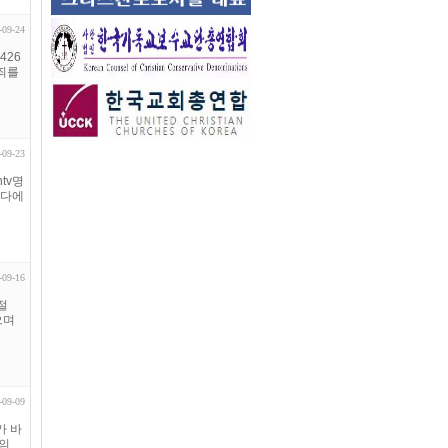
-09-24
426
죄를
-09-23
tv명
바다에
-09-16
절
으며
-09-09
가 바
개의