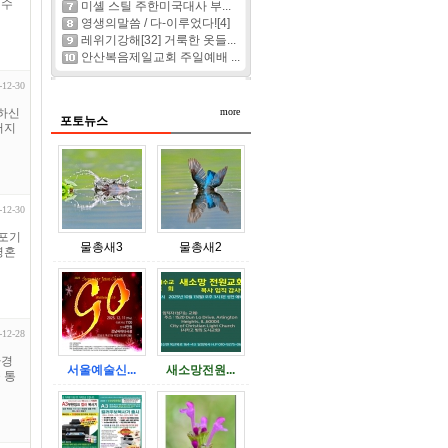
예수
미셸 스틸 주한미국대사 부...
영생의말씀 / 다-이루었다![4]
레위기강해[32] 거룩한 옷들...
안산복음제일교회 주일예배 ...
-12-30
행하신
more
포토뉴스
버지
-12-30
 포기
물총새3
물총새2
영혼
-12-28
환경
서울예술신...
새소망전원...
 통