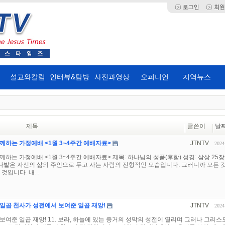
설교와칼럼
인터뷰&탐방
사진과영상
오피니언
지역뉴스
제목
글쓴이
날
께하는 가정예배 <1월 3~4주간 예배자료>
JTNTV
2024
하는 가정예배 <1월 3~4주간 예배자료> 제목: 하나님의 성품(후함) 성경: 삼상 25장
9장 나발은 자신의 삶의 주인으로 두고 사는 사람의 전형적인 모습입니다. 그러니까 모든 
것입니다. 내...
] 일곱 천사가 성전에서 보여준 일곱 재앙!
JTNTV
2024
보여준 일곱 재앙! 11. 보라, 하늘에 있는 증거의 성막의 성전이 열리며 그러나 그리스