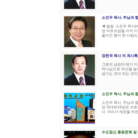
소진우 목사, 주님과 함
◀ 말씀: 소진우 목사(
장 여로보암을 이어 이
돌이킨 왕이 한 사람도 없
장한국 목사 저 계시록 1
그분의 심판의 때가 이르
하나님으로 자신을 높여
섬기는 것이 되는 것이 
소진우 목사, 주님과 함
소진우 목사, 주님과 함
장 역대하19장은 여호
다. 우리가 재판을 하든 
수도침신 총동문회 및