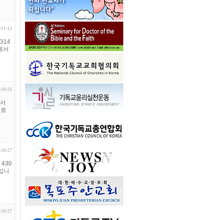
-11-11
314
에서
-10-31
에서
으로
-10-27
430
입니
-10-27