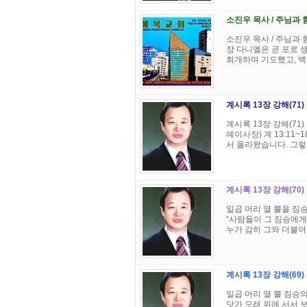
소진우 목사 / 주님과 함
소진우 목사 / 주님과 함
장 다니엘은 곧 포로 
회개하며 기도했고, 백성
계시록 13장 강해(71
계시록 13장 강해(71
예이사장) 계 13:11
서 올라왔습니다. 그렇지만
계시록 13장 강해(70)
일곱 머리 열 뿔을 짐승
“사람들이 그 짐승에게
누가 감히 그와 더불어 싸
계시록 13장 강해(69
일곱 머리 열 뿔 짐승의
닷가 모래 위에 서서 