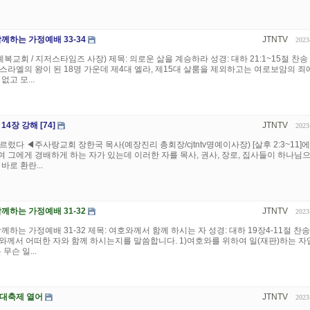
께하는 가정예배 33-34
JTNTV
2023
예복교회 / 지저스타임즈 사장) 제목: 의로운 삶을 계승하라 성경: 대하 21:1~15절 찬송 
스라엘의 왕이 된 18명 가운데 제4대 엘라, 제15대 살룸을 제외하고는 여로보암의 죄
고 모...
4장 강해 [74]
JTNTV
2023
렀다 ◀주사랑교회 장한국 목사(예장진리 총회장/cjtntv명예이사장) [살후 2:3~11]
 그에게 경배하게 하는 자가 있는데 이러한 자를 목사, 권사, 장로, 집사들이 하나님
바로 환란...
께하는 가정예배 31-32
JTNTV
2023
께하는 가정예배 31-32 제목: 여호와께서 함께 하시는 자 성경: 대하 19장4-11절 찬송 
와께서 어떠한 자와 함께 하시는지를 말씀합니다. 1)여호와를 위하여 일(재판)하는 자
무슨 일...
 대축제 열어
JTNTV
2023