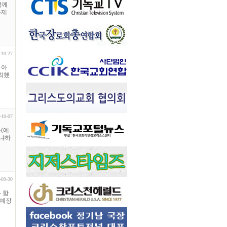
함께
축제
-10-27
 아
개최했
-10-07
사(예
왜냐하
-09-30
와 함
(예장