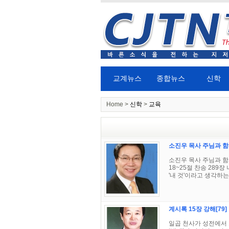
교계뉴스
종합뉴스
신학
Home >
신학
>
교육
소진우 목사 주님과 함
소진우 목사 주님과 함께
18~25절 찬송 28
'내 것'이라고 생각하는 
계시록 15장 강해[79
일곱 천사가 성전에서 