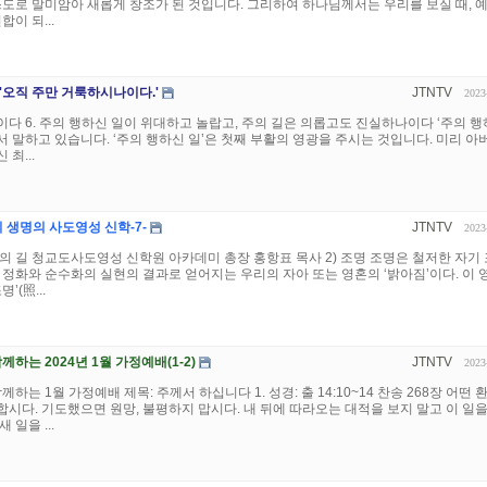
스도로 말미암아 새롭게 창조가 된 것입니다. 그리하여 하나님께서는 우리를 보실 때, 
이 되...
] '오직 주만 거룩하시나이다.'
JTNTV
2023
다 6. 주의 행하신 일이 위대하고 놀랍고, 주의 길은 의롭고도 진실하나이다 ‘주의 
해서 말하고 있습니다. ‘주의 행하신 일’은 첫째 부활의 영광을 주시는 것입니다. 미리 아
최...
 생명의 사도영성 신학-7-
JTNTV
2023
의 길 청교도사도영성 신학원 아카데미 총장 홍항표 목사 2) 조명 조명은 철저한 자기
 정화와 순수화의 실현의 결과로 얻어지는 우리의 자아 또는 영혼의 ‘밝아짐’이다. 이 
’(照...
께하는 2024년 1월 가정예배(1-2)
JTNTV
2023
하는 1월 가정예배 제목: 주께서 하십니다 1. 성경: 출 14:10~14 찬송 268장 어떤 
시다. 기도했으면 원망, 불평하지 맙시다. 내 뒤에 따라오는 대적을 보지 말고 이 일을
일을 ...