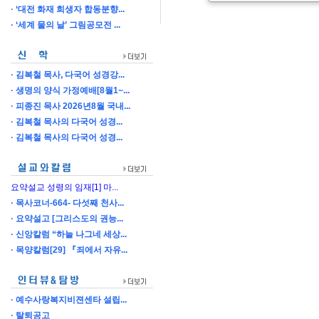
‘대전 화재 희생자 합동분향...
‘세계 물의 날’ 그림공모전 ...
김복철 목사, 다국어 성경강...
생명의 양식 가정예배[8월1~...
피종진 목사 2026년8월 국내...
김복철 목사의 다국어 성경...
김복철 목사의 다국어 성경...
요약설교 성령의 임재[1] 마...
목사코너-664- 다섯째 천사...
요약설고 [그리스도의 권능...
신앙칼럼 “하늘 나그네 세상...
목양칼럼[29] 『죄에서 자유...
예수사랑복지비젼센타 설립...
탈퇴공고