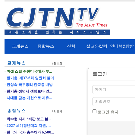
교계뉴스
종합뉴스
신학
설교와칼럼
인터뷰&탐방
미셸 스틸 주한미국대사 부...
로그인
한기총, 제37-6차 임원회 열어
한성숙 국무총리 한교총 내방
한기총 성명서 생명보다 앞...
시대를 담는 개헌으로 자유...
로그인 유지
박수현 지사 “비판 보도 불...
2027 세계청년대회 지원, ‘...
한국의 국가 총부채가 6,500...