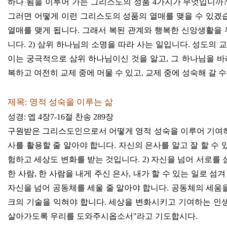
하나 됨을 이루어 가는 그리스도의 성품
4
가지가 무엇입니까
그러면 어떻게 이런 그리스도의 성품의 열매를 맺을 수 있겠
열매를 맺게 됩니다
.
그래서 복된 관계와 행복한 신앙생활을 
니다
. 2)
삼위 하나님의 소명을 따라 사는 일입니다
.
성도의 교
이는 궁극적으로 삼위 하나님이신 것을 알고
,
그 하나님을 바
복하고 여전히 교제 중에 머물 수 있고
,
교제 중에 성숙해 갈 
제목
:
영적 성숙을 이루는 삶
성경
:
엡
4
장
7-16
절 찬송
289
장
구원받은 그리스도인으로서 어떻게 영적 성숙을 이루어 기여하
사를 활용할 줄 알아야 합니다
.
자신의 은사를 알고 잘 할 수 
험하고 세상도 변화를 받는 것입니다
. 2)
자신을 넘어 서로를 
한 사람
,
한 사람을 내게 주신 은사
,
내가 할 수 있는 일로 섬
자신을 넘어 공동체를 세울 줄 알아야 합니다
.
공동체의 세움을
크의 기술을 익혀야 합니다
.
세상을 변화시키고 기여하는 인
살아가도록 우리를 도와주시옵소서
"
라고 기도합시다
.