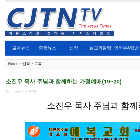
교계뉴스
종합뉴스
신학
설교와칼럼
인터뷰&탐방
Home >
신학
>
교육
소진우 목사 주님과 함께하는 가정예배(19~20)
http://jtntv.kr/274794
소진우 목사 주님과 함