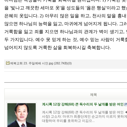
을
'
빛나고 깨끗한 세마포 옷
'
을 성도들의
'
옳은 행실
'
이라고 
은혜의 옷입니다
. 2)
아무리 많은 일을 하고
,
천사의 말을 흉내
않으면 하나님의 능력을 잃고
,
마귀에게 넘어지게 됩니다
.
그러
거룩함을 잃고 죄를 지으면 하나님과의 관계가 벽이 생기고
,
두 가지입니다
.
예수 못 믿게 하는 것
,
예수 믿는 사람이 거룩
넘어지지 않도록 거룩한 삶을 회복하시길 축복합니다
.
예복교회 23. 주일예배 시안.jpg (282.7KB)(0)
제목
계시록 12장 강해(68) 큰 독수리의 두 날개를 받은 여인
계시록 12장 강해(68) 큰 독수리의 두 날개를 받은 여인
사장) 고소자: 마귀가 최종단계인 순교까지 이르지 못하
대항하여 우리를 호위하고 이김으...