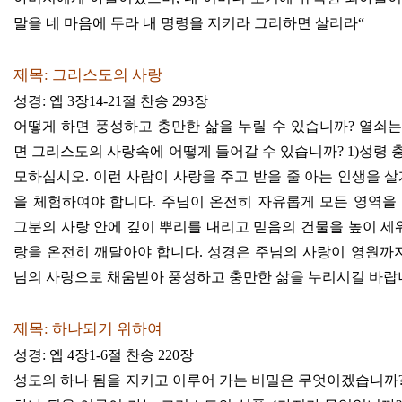
말을 네 마음에 두라 내 명령을 지키라 그리하면 살리라
“
제목
:
그리스도의 사랑
성경
:
엡
3
장
14-21
절 찬송
293
장
어떻게 하면 풍성하고 충만한 삶을 누릴 수 있습니까
?
열쇠는
면 그리스도의 사랑속에 어떻게 들어갈 수 있습니까
? 1)
성령 
모하십시오
.
이런 사람이 사랑을 주고 받을 줄 아는 인생을 
을 체험하여야 합니다
.
주님이 온전히 자유롭게 모든 영역을
그분의 사랑 안에 깊이 뿌리를 내리고 믿음의 건물을 높이 세
랑을 온전히 깨달아야 합니다
.
성경은 주님의 사랑이 영원까
님의 사랑으로 채움받아 풍성하고 충만한 삶을 누리시길 바랍
제목
:
하나되기 위하여
성경
:
엡
4
장
1-6
절 찬송
220
장
성도의 하나 됨을 지키고 이루어 가는 비밀은 무엇이겠습니까