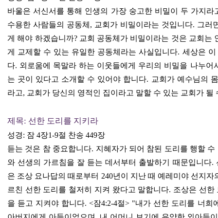
바울은 서신서를 통해 인생의 가장 숭고한 비밀이 두 가지라
수용한 사람들의 공동체
,
교회가 비밀이라는 것입니다
.
그러면
게 해야 하겠습니까
?
교회 공동체가 비밀이라는 것은 교회는 
게 교제할 수 있는 유일한 공동체라는 사실입니다
.
세상은 이
다
.
외로움에 목말라 하는 이웃들에게 우리의 비밀을 나누어
는 곳이 있다고 소개할 수 있어야 합니다
.
교회가 예수님의 
라고
,
교회가 당신의 영적인 집이라고 말할 수 있는 교회가 될
제목
:
선한 도리를 지키라
성경
:
잠
4
장
1-9
절 찬송
449
장
듣는 것은 참 중요합니다
.
지혜자가 되어 참된 도리를 행할 수
와 선생의 가르침을 잘 듣는 데서부터 출발하기 때문입니다
.
은 조상 요나답의 때로부터
240
년이 지난 때 예레미야 선지자의
르친 선한 도리를 철저히 지켜 왔다고 말합니다
.
조상은 선한
을 듣고 지켜야 합니다
. <
잠
4:2-4
절
> "
내가 선한 도리를 너희에
아버지에게 아들이었으며
,
내 어머니 보기에 유약한 외아들이