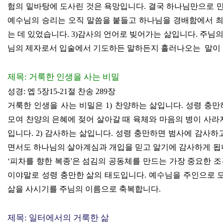
험의 밑바탕에 도사린 것은 욕망입니다
.
결국 하나님만으로 
예수님의 승리는 오직 말씀을 붙들고 하나님을 경배함에서 최
는 데 있었습니다
. 3)
감사의 언어로 빚어가는 삶입니다
.
주님의
님의 제자로서 입술에서 기도하든 말하든지 흘러나오는
말이
제목
:
거룩한 인생을 사는 비밀
성경
:
엡
5
장
15-21
절 찬송
289
장
거룩한 인생을 사는 비밀은
1)
찬양하는 삶입니다
.
성령 충만
모여 찬양의 은혜에 젖어 살아갈 때 육체와 마음의 병이 사라
입니다
. 2)
감사하는 삶입니다
.
성령 충만하면 범사에 감사하
면서도 하나님의 살아계심과 개입을 믿고 알기에 감사하게 
‘
피차를 향한 복종
'
은 섬김의 공동체를 만드는 가장 중요한 
이야말로 성령 충만한 삶의 태도입니다
.
예수님을 주인으로 
삶을 사시기를 주님의 이름으로 축복합니다
.
제목
:
일터에서의 거룩한 삶