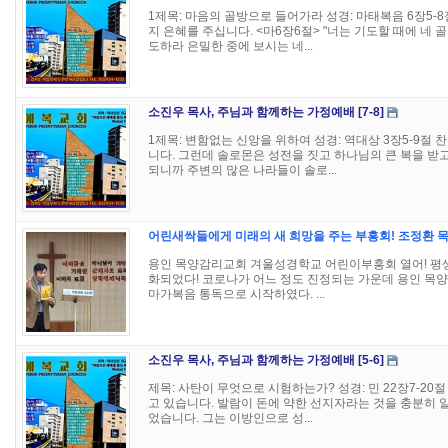
1제목: 마음의 골방으로 들어가라 성경: 마태복음 6장5-8
지 은혜를 주십니다. <마6장6절> "너는 기도할 때에 네 
도하라 은밀한 중에 보시는 네...
소진우 목사, 주님과 함께하는 가정예배 [7-8]
1제목: 변함없는 신앙을 위하여 성경: 역대상 3장5-9절 
니다. 그런데 솔로몬은 성전을 짓고 하나님의 큰 복을 받
되니까 주변의 많은 나라들이 솔로...
어린새싹들에게 미래의 새 희망을 주는 부흥회! 조정환 
용인 목양감리교회 겨울성경학교 어린이부흥회 열어! 평생
화되었다! 코로나가 어느 정도 진정되는 가운데 용인 목
마가복음 통독으로 시작하였다. ...
소진우 목사, 주님과 함께하는 가정예배 [5-6]
제목: 사탄이 무엇으로 시험하는가? 성경: 민 22장7-20
고 있습니다. 발람이 돈에 약한 선지자라는 것을 충분히 
었습니다. 그는 이방인으로 성...