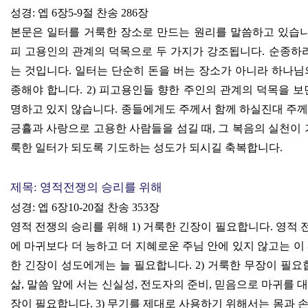
성경
:
엡
6
장
5-9
절 찬송
286
장
본문은 일터를 거룩한 장소로 만드는 원리를 말씀하고 있습
피 고용인의 관계의 덕목으로 두 가지가 강조됩니다
.
순종하
는 것입니다
.
일터는 단순히 돈을 버는 장소가 아니라 하나님
종해야 합니다
. 2)
피고용인들 향한 주인의 관계의 덕목을 보
명하고 있지 않습니다
.
종들에게도 주께서 함께 하실진대 주께
긍휼과 사랑으로 고용한 사람들을 섬길 때
,
그 복음의 실천이
룩한 일터가 되도록 기도하는 성도가 되시길 축복합니다
.
제목
:
영적전쟁의 승리를 위해
성경
:
엡
6
장
10-20
절 찬송
353
장
영적 전쟁의 승리를 위해
1)
거룩한 긴장이 필요합니다
.
영적 
에 마귀보다 더 능하고 더 지혜로운 주님 안에 있지 않고는 이
한 긴장이 성도에게는 늘 필요합니다
. 2)
거룩한 무장이 필요
삶
,
말씀 앞에 서는 신실성
,
전도자의 준비
,
믿음으로 마귀를 
장이 필요합니다
. 3)
무기를 제대로 사용하기 위해서는 몸과 손