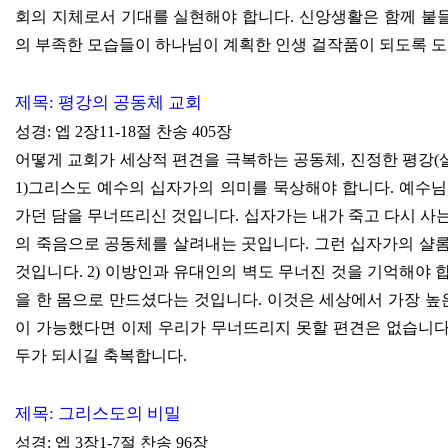
회의 지체로서 기대를 실현해야 합니다
.
신앙생활은 함께 붙
의 부족한 모습들이 하나님이 계획한 인생 걸작품이 되도록 
제목
:
평강의 공동체 교회
성경
:
엡
2
장
11-18
절 찬송
405
장
어떻게 교회가 세상적 편견을 극복하는 공동체
,
진정한 평강
(
1)
그리스도 예수의 십자가의 의미를 묵상해야 합니다
.
예수님
가던 담을 무너뜨리신 것입니다
.
십자가는 내가 죽고 다시 사는
의 죽음으로 공동체를 살려내는 곳입니다
.
그런 십자가의 샬
것입니다
. 2)
이방인과 유대인의 벽도 무너진 것을 기억해야 
을 한 몸으로 만드셨다는 것입니다
.
이것은 세상에서 가장 높
이 가능했다면 이제 우리가 무너뜨리지 못할 편견은 없습니
두가 되시길 축복합니다
.
제목
:
그리스도의 비밀
성경
:
엡
3
장
1-7
절 찬송
96
장