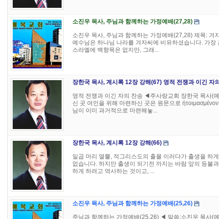
소진우 목사, 주님과 함께하는 가정예배(27,28)
소진우 목사, 주님과 함께하는 가정예배(27,28) 제목: 겨자
예수님은 하나님 나라를 겨자씨에 비유하셨습니다. 가장 흔
스라엘에 백향목은 없지만, 그래...
장한국 목사, 계시록 12장 강해(67) 영적 전쟁과 이긴 자
영적 전쟁과 이긴 자의 찬송 ◀주사랑교회 장한국 목사(예장진
신 곳 여인을 위해 마련하신 곳은 원문으로 ἡτοιμασμέ
님이 이미 과거적으로 마련해놓...
장한국 목사, 계시록 12장 강해(66)
일곱 머리 열뿔, 적그리스도의 출몰 이러다가 출생을 하게
없습니다. 하지만 출생이 되기전 까지는 바람 앞의 등불과
하게 하려고 역사하는 것이고, ...
소진우 목사, 주님과 함께하는 가정예배(25,26)
주님과 함께하는 가정예배(25,26) ◀ 말씀:소진우 목사(