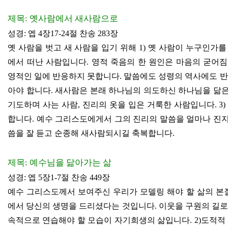
제목
:
옛사람에서 새사람으로
성경
:
엡
4
장
17-24
절 찬송
283
장
옛 사람을 벗고 새 사람을 입기 위해
1)
옛 사람이 누구인가를
에서 떠난 사람입니다
.
영적 죽음의 한 원인은 마음의 굳어
영적인 일에 반응하지 못합니다
.
말씀에도 성령의 역사에도 
아야 합니다
.
새사람은 본래 하나님의 의도하신 하나님을 닮
기도하며 사는 사람
,
진리의 옷을 입은 거룩한 사람입니다
. 3
합니다
.
예수 그리스도에게서 그의 진리의 말씀을 얼마나 진
씀을 잘 듣고 순종해 새사람되시길 축복합니다
.
제목
:
예수님을 닮아가는 삶
성경
:
엡
5
장
1-7
절 찬송
449
장
예수 그리스도께서 보여주신 우리가 모델링 해야 할 삶의 
에서 당신의 생명을 드리셨다는 것입니다
.
이웃을 구원의 길로
속적으로 연습해야 할 모습이 자기희생의 삶입니다
. 2)
도적적