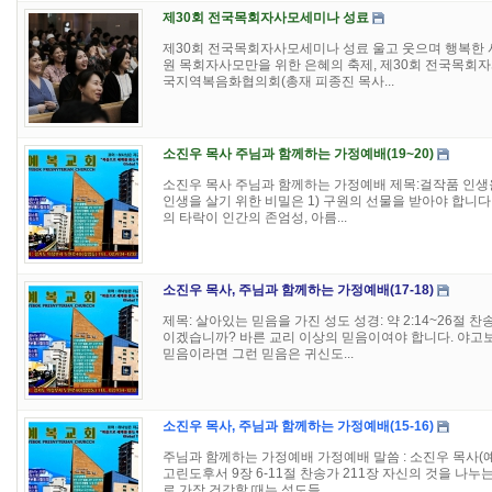
제30회 전국목회자사모세미나 성료
제30회 전국목회자사모세미나 성료 울고 웃으며 행복한 시
원 목회자사모만을 위한 은혜의 축제, 제30회 전국목회자사
국지역복음화협의회(총재 피종진 목사...
소진우 목사 주님과 함께하는 가정예배(19~20)
소진우 목사 주님과 함께하는 가정예배 제목:걸작품 인생을 누
인생을 살기 위한 비밀은 1) 구원의 선물을 받아야 합니다
의 타락이 인간의 존엄성, 아름...
소진우 목사, 주님과 함께하는 가정예배(17-18)
제목: 살아있는 믿음을 가진 성도 성경: 약 2:14~26절 
이겠습니까? 바른 교리 이상의 믿음이여야 합니다. 야고
믿음이라면 그런 믿음은 귀신도...
소진우 목사, 주님과 함께하는 가정예배(15-16)
주님과 함께하는 가정예배 가정예배 말씀 : 소진우 목사(예
고린도후서 9장 6-11절 찬송가 211장 자신의 것을 나
로 가장 건강할 때는 성도들...